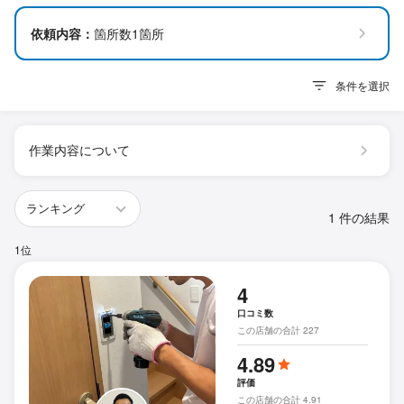
依頼内容：
箇所数1箇所
条件を選択
作業内容について
1 件の結果
1位
4
口コミ数
この店舗の合計 227
4.89
評価
この店舗の合計 4.91