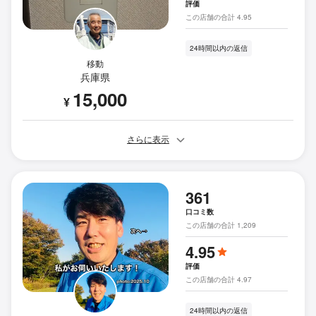
評価
この店舗の合計 4.95
24時間以内の返信
移動
兵庫県
15,000
¥
さらに表示
361
口コミ数
この店舗の合計 1,209
4.95
評価
この店舗の合計 4.97
24時間以内の返信