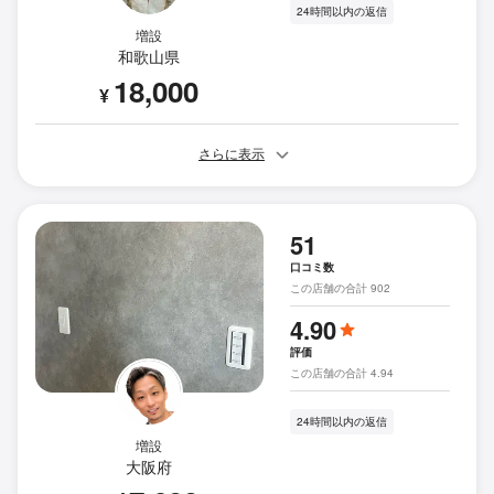
24時間以内の返信
増設
和歌山県
18,000
¥
さらに表示
51
口コミ数
この店舗の合計 902
4.90
評価
この店舗の合計 4.94
24時間以内の返信
増設
大阪府