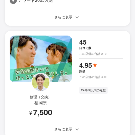
アワード2025入選
さらに表示
45
口コミ数
この店舗の合計 219
4.95
評価
この店舗の合計 4.93
24時間以内の返信
修理（交換）
福岡県
7,500
¥
さらに表示