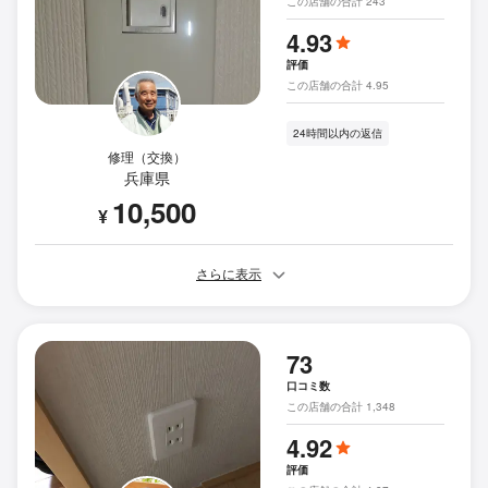
この店舗の合計 243
4.93
評価
この店舗の合計 4.95
24時間以内の返信
修理（交換）
兵庫県
10,500
¥
さらに表示
73
口コミ数
この店舗の合計 1,348
4.92
評価