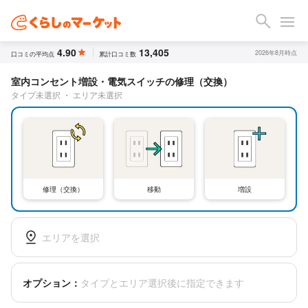
4.90
13,405
2026年8月時点
口コミの平均点
累計口コミ数
室内コンセント増設・電気スイッチの修理（交換）
タイプ未選択
・
エリア未選択
修理（交換）
移動
増設
エリアを選択
オプション：
タイプとエリア選択後に指定できます