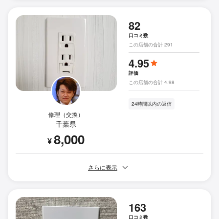
82
口コミ数
この店舗の合計 291
4.95
評価
この店舗の合計 4.98
24時間以内の返信
修理（交換）
千葉県
8,000
¥
さらに表示
163
口コミ数