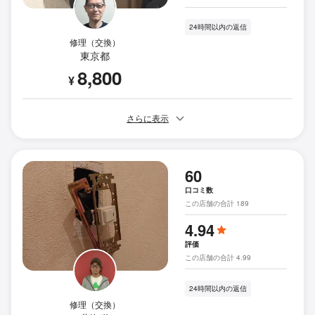
24時間以内の返信
修理（交換）
東京都
8,800
¥
さらに表示
60
口コミ数
この店舗の合計 189
4.94
評価
この店舗の合計 4.99
24時間以内の返信
修理（交換）