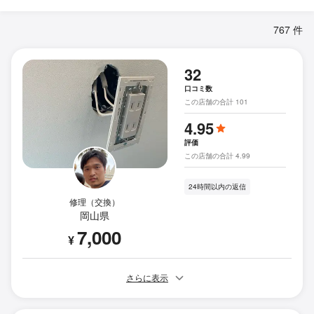
767 件
32
口コミ数
この店舗の合計 101
4.95
評価
この店舗の合計 4.99
24時間以内の返信
修理（交換）
岡山県
7,000
¥
さらに表示