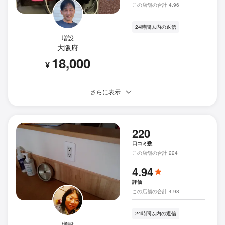
この店舗の合計 4.96
24時間以内の返信
増設
大阪府
18,000
¥
さらに表示
220
口コミ数
この店舗の合計 224
4.94
評価
この店舗の合計 4.98
24時間以内の返信
増設