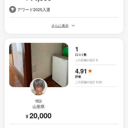
アワード2025入選
さらに表示
1
口コミ数
この店舗の合計 9
4.91
評価
この店舗の合計 5.00
増設
山形県
20,000
¥