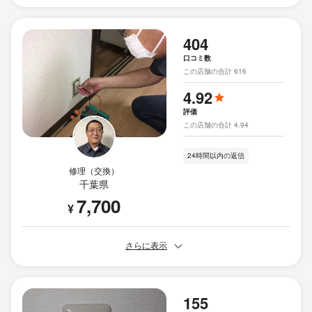
404
口コミ数
この店舗の合計 616
4.92
評価
この店舗の合計 4.94
24時間以内の返信
修理（交換）
千葉県
7,700
¥
さらに表示
155