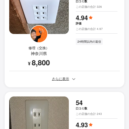
口コミ数
この店舗の合計 326
4.94
評価
この店舗の合計 4.97
24時間以内の返信
修理（交換）
神奈川県
8,800
¥
さらに表示
54
口コミ数
この店舗の合計 243
4.93