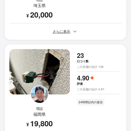
埼玉県
20,000
¥
さらに表示
23
口コミ数
この店舗の合計 138
4.90
評価
この店舗の合計 4.97
24時間以内の返信
増設
福岡県
19,800
¥