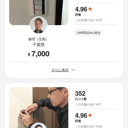
4.96
評価
この店舗の合計 4.97
24時間以内の返信
修理（交換）
千葉県
7,000
¥
さらに表示
352
口コミ数
この店舗の合計 407
4.96
評価
この店舗の合計 4.96