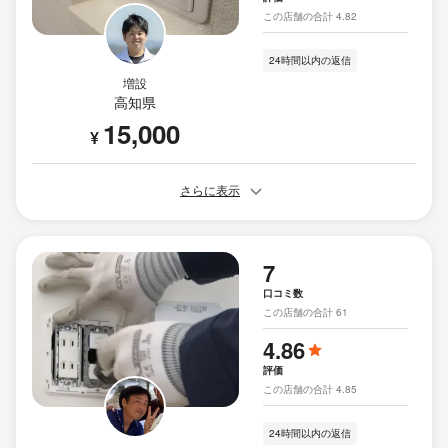
この店舗の合計 4.82
24時間以内の返信
増設
高知県
15,000
¥
さらに表示
7
口コミ数
この店舗の合計 61
4.86
評価
この店舗の合計 4.85
24時間以内の返信