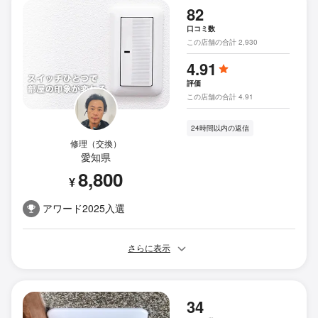
82
口コミ数
この店舗の合計 2,930
4.91
評価
この店舗の合計 4.91
24時間以内の返信
修理（交換）
愛知県
8,800
¥
アワード2025入選
さらに表示
34