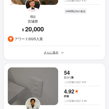
この店舗の合計 4.97
24時間以内の返信
増設
宮城県
20,000
¥
アワード2025入賞
さらに表示
54
口コミ数
この店舗の合計 440
4.92
評価
この店舗の合計 4.96