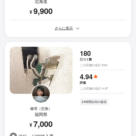
北海道
9,900
¥
さらに表示
180
口コミ数
この店舗の合計 643
4.94
評価
この店舗の合計 4.97
24時間以内の返信
修理（交換）
福岡県
7,000
¥