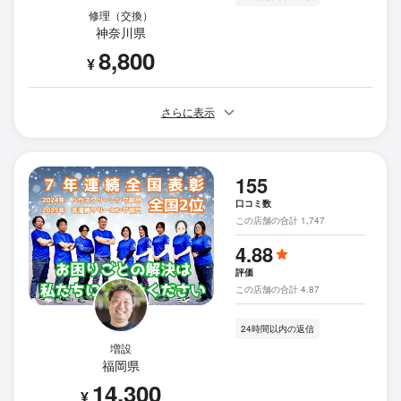
修理（交換）
神奈川県
8,800
¥
さらに表示
155
口コミ数
この店舗の合計 1,747
4.88
評価
この店舗の合計 4.87
24時間以内の返信
増設
福岡県
14,300
¥