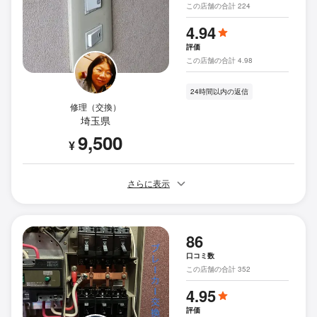
この店舗の合計 224
4.94
評価
この店舗の合計 4.98
24時間以内の返信
修理（交換）
埼玉県
9,500
¥
さらに表示
86
口コミ数
この店舗の合計 352
4.95
評価