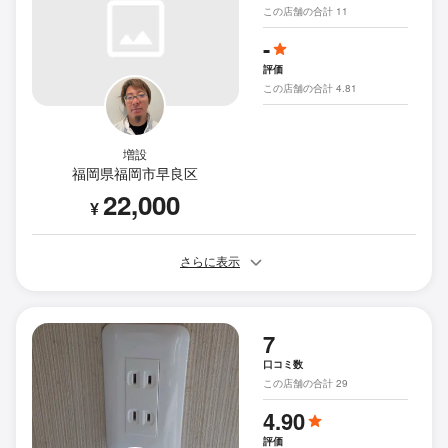
この店舗の合計 11
-
評価
この店舗の合計 4.81
増設
福岡県福岡市早良区
22,000
¥
さらに表示
7
口コミ数
この店舗の合計 29
4.90
評価