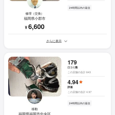
24時間以内の返信
修理（交換）
福岡県小郡市
6,600
¥
さらに表示
179
口コミ数
この店舗の合計 643
4.94
評価
この店舗の合計 4.97
24時間以内の返信
移動
福岡県福岡市中央区