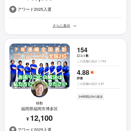
アワード2025入選
さらに表示
154
口コミ数
この店舗の合計 1,743
4.88
評価
この店舗の合計 4.87
24時間以内の返信
移動
福岡県福岡市博多区
12,100
¥
アワード2025入選