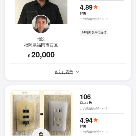
4.89
評価
この店舗の合計 4.86
24時間以内の返信
増設
福岡県福岡市西区
20,000
¥
さらに表示
106
口コミ数
この店舗の合計 447
4.94
評価
この店舗の合計 4.99