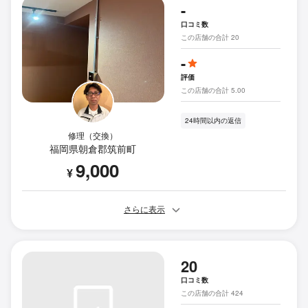
-
口コミ数
この店舗の合計 20
-
評価
この店舗の合計 5.00
24時間以内の返信
修理（交換）
福岡県朝倉郡筑前町
9,000
¥
さらに表示
20
口コミ数
この店舗の合計 424