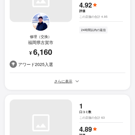
4.92
評価
この店舗の合計 4.95
24時間以内の返信
修理（交換）
福岡県古賀市
6,160
¥
アワード2025入選
さらに表示
1
口コミ数
この店舗の合計 63
4.89