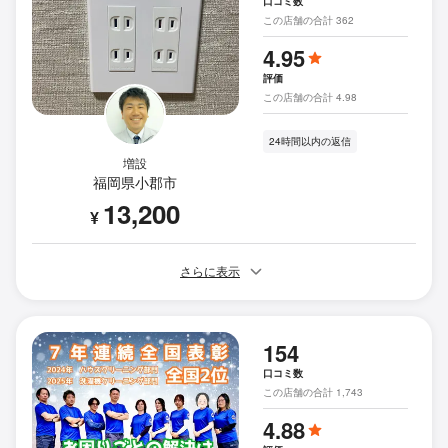
口コミ数
この店舗の合計 362
4.95
評価
この店舗の合計 4.98
24時間以内の返信
増設
福岡県小郡市
13,200
¥
さらに表示
154
口コミ数
この店舗の合計 1,743
4.88