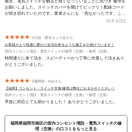
最近、電気スイッチを触ると熱くなっていることに気づき 修理を
お願いしました。スイッチカバーを開けてビックリ！配線コード
が焼き切れていたのです。業者さんにも 「危なかったです。こん
な事象はあまり見たことがないです」と言われゾッとしました。
続きを読む
マンションが古いこともありおそらく昔の業者さんの施工ミスで
はないかとのことでした。作業も丁寧で、火事になる前に頼んで
本当によかったです。心配だった他のコンセントも2箇所お願いし
2日前・匿名ちょろ吉さん
ました。ありがとうございました。
お客様がより快適に豊かに生活出来るような施工を心掛けています！
室内コンセント増設・電気スイッチの修理（交換） / 修理（交換）
時間通りに来て頂き、スピーディーかつ丁寧に作業して頂きあり
がとうございました。
2週間前・Kaoさん
【福岡】コンセント・スイッチ交換/修理は弊社におまかせください！
室内コンセント増設・電気スイッチの修理（交換） / 修理（交換）
早急に対応とても助かりました！ ありがとうございました。
福岡県福岡市南区の室内コンセント増設・電気スイッチの修
理（交換）の口コミをもっと見る