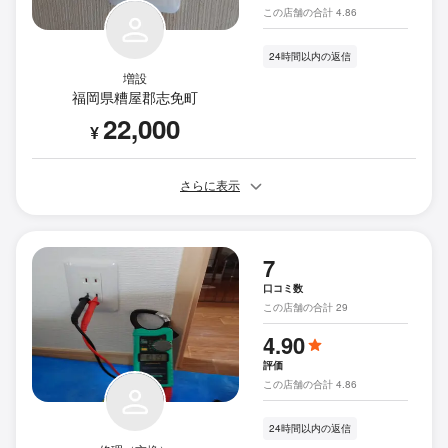
この店舗の合計 4.86
24時間以内の返信
増設
福岡県糟屋郡志免町
22,000
¥
さらに表示
7
口コミ数
この店舗の合計 29
4.90
評価
この店舗の合計 4.86
24時間以内の返信