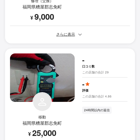
修理（交換）
福岡県糟屋郡志免町
9,000
¥
さらに表示
-
口コミ数
この店舗の合計 29
-
評価
この店舗の合計 4.86
24時間以内の返信
移動
福岡県糟屋郡志免町
25,000
¥