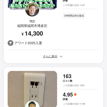
評価
この店舗の合計 4.87
24時間以内の返信
増設
福岡県福岡市博多区
14,300
¥
アワード2025入選
さらに表示
163
口コミ数
この店舗の合計 362
4.95
評価
この店舗の合計 4.98