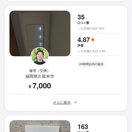
35
口コミ数
この店舗の合計 923
4.87
評価
この店舗の合計 4.88
24時間以内の返信
修理（交換）
福岡県久留米市
7,000
¥
さらに表示
163