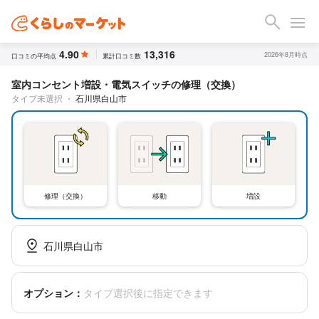
4.90
13,316
2026年8月時点
口コミの平均点
累計口コミ数
室内コンセント増設・電気スイッチの修理（交換）
タイプ未選択
・
石川県白山市
修理（交換）
移動
増設
石川県白山市
オプション：
タイプ選択後に指定できます