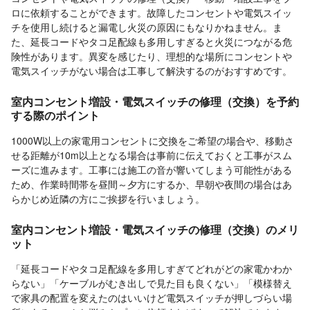
ロに依頼することができます。故障したコンセントや電気スイッ
チを使用し続けると漏電し火災の原因にもなりかねません。ま
た、延長コードやタコ足配線も多用しすぎると火災につながる危
険性があります。異変を感じたり、理想的な場所にコンセントや
電気スイッチがない場合は工事して解決するのがおすすめです。
室内コンセント増設・電気スイッチの修理（交換）を予約
する際のポイント
1000W以上の家電用コンセントに交換をご希望の場合や、移動さ
せる距離が10m以上となる場合は事前に伝えておくと工事がスム
ーズに進みます。工事には施工の音が響いてしまう可能性がある
ため、作業時間帯を昼間～夕方にするか、早朝や夜間の場合はあ
らかじめ近隣の方にご挨拶を行いましょう。
室内コンセント増設・電気スイッチの修理（交換）のメリ
ット
「延長コードやタコ足配線を多用しすぎてどれがどの家電かわか
らない」「ケーブルがむき出しで見た目も良くない」「模様替え
で家具の配置を変えたのはいいけど電気スイッチが押しづらい場