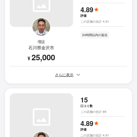
4.89
評価
この店舗の合計 4.91
24時間以内の返信
増設
石川県金沢市
25,000
¥
さらに表示
15
口コミ数
この店舗の合計 89
4.89
評価
この店舗の合計 4.91