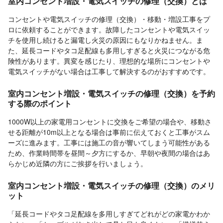
室内コンセント増設・電気スイッチの修理（交換）とは
コンセントや電気スイッチの修理（交換）・移動・増設工事をプ
ロに依頼することができます。故障したコンセントや電気スイッ
チを使用し続けると漏電し火災の原因にもなりかねません。ま
た、延長コードやタコ足配線も多用しすぎると火災につながる危
険性があります。異変を感じたり、理想的な場所にコンセントや
電気スイッチがない場合は工事して解決するのがおすすめです。
室内コンセント増設・電気スイッチの修理（交換）を予約
する際のポイント
1000W以上の家電用コンセントに交換をご希望の場合や、移動さ
せる距離が10m以上となる場合は事前に伝えておくと工事がスム
ーズに進みます。工事には施工の音が響いてしまう可能性がある
ため、作業時間帯を昼間～夕方にするか、早朝や夜間の場合はあ
らかじめ近隣の方にご挨拶を行いましょう。
室内コンセント増設・電気スイッチの修理（交換）のメリ
ット
「延長コードやタコ足配線を多用しすぎてどれがどの家電かわか