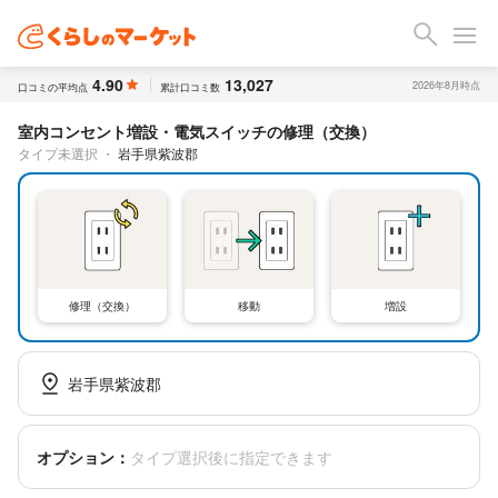
4.90
13,027
2026年8月時点
口コミの平均点
累計口コミ数
室内コンセント増設・電気スイッチの修理（交換）
タイプ未選択
・
岩手県紫波郡
修理（交換）
移動
増設
岩手県紫波郡
オプション：
タイプ選択後に指定できます