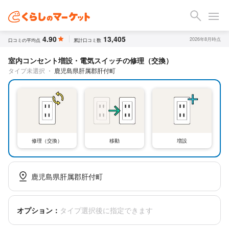
4.90
13,405
2026年8月時点
口コミの平均点
累計口コミ数
室内コンセント増設・電気スイッチの修理（交換）
タイプ未選択
・
鹿児島県肝属郡肝付町
修理（交換）
移動
増設
鹿児島県肝属郡肝付町
オプション：
タイプ選択後に指定できます