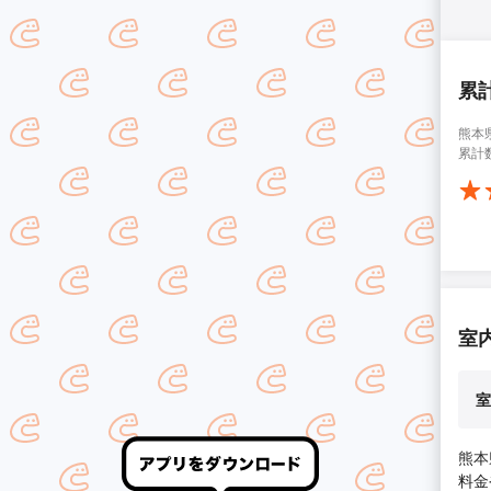
累
熊本
累計
室
室
熊本
料金