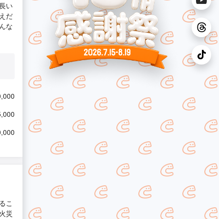
長い
えだ
んな
,000
,000
,000
るこ
火災