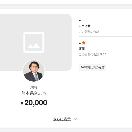
-
口コミ数
この店舗の合計 1
-
評価
この店舗の合計 5.00
24時間以内の返信
増設
熊本県合志市
20,000
¥
さらに表示