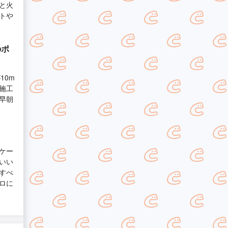
と火
トや
のポ
10m
施工
早朝
ケー
いい
すべ
ロに