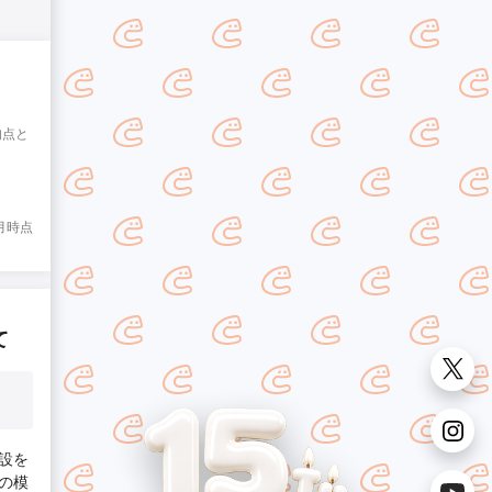
均点と
8月時点
て
設を
の模