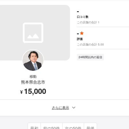
-
口コミ数
この店舗の合計 1
-
評価
この店舗の合計 5.00
24時間以内の返信
移動
熊本県合志市
15,000
¥
さらに表示
最初
前の50件
次の50件
最後