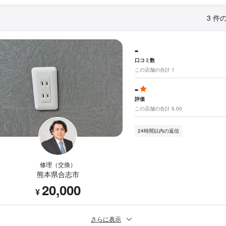
3 件
-
口コミ数
この店舗の合計 1
-
評価
この店舗の合計 5.00
24時間以内の返信
修理（交換）
熊本県合志市
20,000
¥
さらに表示