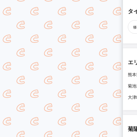
タ
修
エ
熊本
菊池
大津
菊