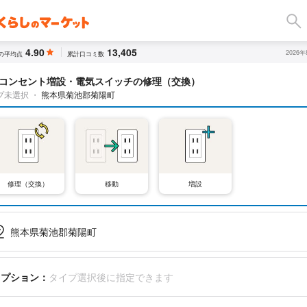
4.90
13,405
2026
の平均点
累計口コミ数
コンセント増設・電気スイッチの修理（交換）
プ未選択
・
熊本県菊池郡菊陽町
修理（交換）
移動
増設
熊本県菊池郡菊陽町
オプション：
タイプ選択後に指定できます