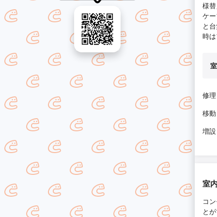
様替
ケー
と台
時は
室
修理
移動 
増設 
室
コン
とが