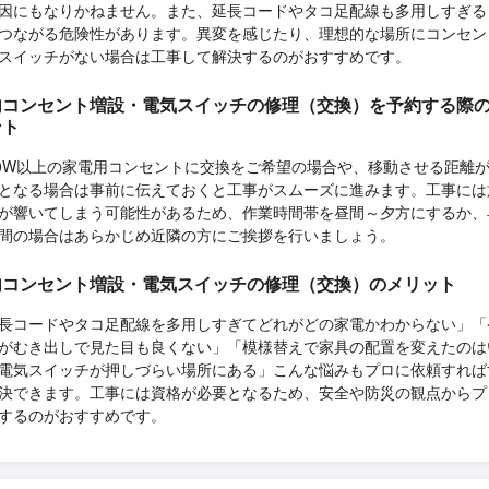
因にもなりかねません。また、延長コードやタコ足配線も多用しすぎる
つながる危険性があります。異変を感じたり、理想的な場所にコンセン
スイッチがない場合は工事して解決するのがおすすめです。
内コンセント増設・電気スイッチの修理（交換）を予約する際
ント
00W以上の家電用コンセントに交換をご希望の場合や、移動させる距離が
となる場合は事前に伝えておくと工事がスムーズに進みます。工事には
が響いてしまう可能性があるため、作業時間帯を昼間～夕方にするか、
間の場合はあらかじめ近隣の方にご挨拶を行いましょう。
内コンセント増設・電気スイッチの修理（交換）のメリット
長コードやタコ足配線を多用しすぎてどれがどの家電かわからない」「
がむき出しで見た目も良くない」「模様替えで家具の配置を変えたのは
電気スイッチが押しづらい場所にある」こんな悩みもプロに依頼すれば
決できます。工事には資格が必要となるため、安全や防災の観点からプ
するのがおすすめです。