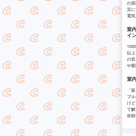
の原
災に
電気
室
イ
10
以上
の音
や夜
室
「延
ブル
けど
て解
依頼