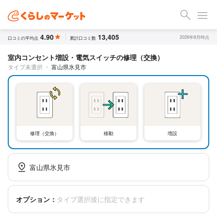
4.90
13,405
2026年8月時点
口コミの平均点
累計口コミ数
室内コンセント増設・電気スイッチの修理（交換）
タイプ未選択
・
富山県氷見市
修理（交換）
移動
増設
富山県氷見市
オプション：
タイプ選択後に指定できます