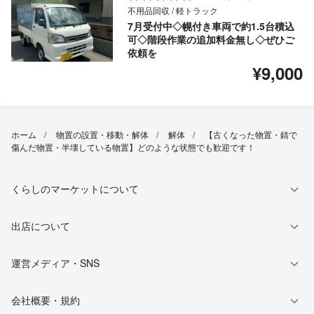
不用品回収 / 軽トラック
7月受付中◇幌付き車両で約1.5台積込
可◇階段作業の追加料金無し◇ぜひご
依頼を
¥9,000
ホーム
物置の設置・移動・解体
解体
【古くなった物置・錆で
傷んだ物置・半壊している物置】どのような状態でも歓迎です！
くらしのマーケットについて
出店について
運営メディア・SNS
会社概要・規約