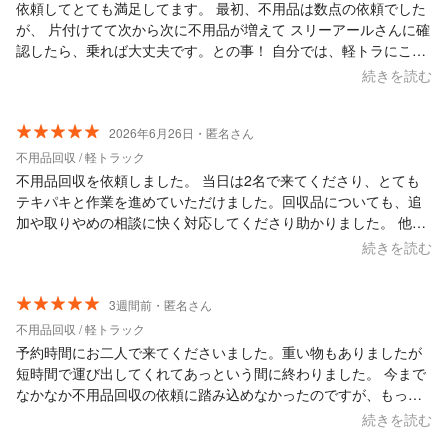
依頼してとても満足してます。 最初、不用品は数点の依頼でした
が、 片付けてて次から次に不用品が増えて スリーアールさんに確
認したら、乗れば大丈夫です。との事！ 自分では、軽トラにこん
なに積めるのかしら？ くらい出しましたが、嫌な顔せず あっとい
続きを読む
う間に搬出してくれました。 また依頼したいです。
2026年6月26日・匿名さん
不用品回収 / 軽トラック
不用品回収を依頼しました。 当日は2名で来てくださり、とても
テキパキと作業を進めていただけました。回収品についても、追
加や取りやめの相談に快く対応してくださり助かりました。 他社
でも見積もりを取りましたが、金額にかなり幅があり不安を感じ
続きを読む
ていました。その中でこちらは説明も丁寧で安心してお願いする
ことができ、結果的に依頼してよかったと思います。 また機会が
あればお願いしたいです。
3週間前・匿名さん
不用品回収 / 軽トラック
予約時間にお二人で来てくださいました。重い物もありましたが
短時間で運び出してくれてあっという間に終わりました。 今まで
なかなか不用品回収の依頼に踏み込めなかったのですが、もっと
早く依頼すれば良かったです。 また機会があればこちらにお願い
続きを読む
しようと思います！