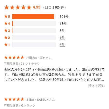
4.93
（口コミ624件）
5
601件
4
13件
3
6件
2
1件
1
3件
2週間前・匿名さん
不用品回収 / 2トントラック
実家の片付けに伴う不用品回収をお願いしました。2回目の依頼で
す。 前回同様感じの良い方が2名来られ、容量ギリギリまで回収
していただきました。 猛暑の中30年以上前の埃だらけの大型家具
や食器、ガラクタを嫌な顔ひとつせずテキパキと丁寧に運んでい
続きを読む
ただきました。 家の中がスッキリし心も軽くなりました。まだ不
用品が出る予定ですので新たな気持ちで片付けて、3回もお願いす
るつもりです。
3日前・SATSUKIさん
不用品回収 / 軽トラック