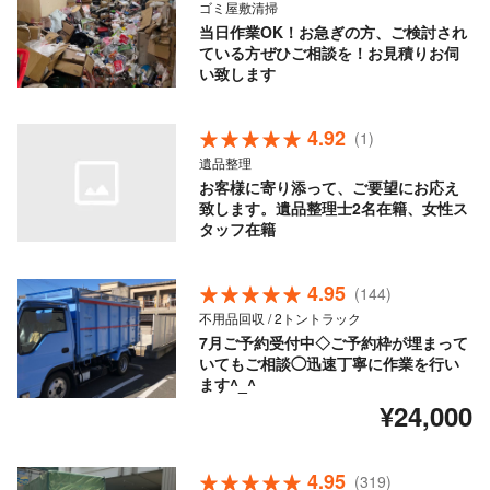
ゴミ屋敷清掃
当日作業OK！お急ぎの方、ご検討され
ている方ぜひご相談を！お見積りお伺
い致します
4.92
(1)
遺品整理
お客様に寄り添って、ご要望にお応え
致します。遺品整理士2名在籍、女性ス
タッフ在籍
4.95
(144)
不用品回収 / 2トントラック
7月ご予約受付中◇ご予約枠が埋まって
いてもご相談◯迅速丁寧に作業を行い
ます^_^
¥24,000
4.95
(319)