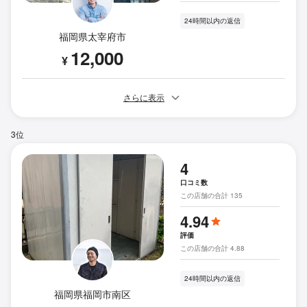
24時間以内の返信
福岡県太宰府市
12,000
¥
さらに表示
3位
4
口コミ数
この店舗の合計 135
4.94
評価
この店舗の合計 4.88
24時間以内の返信
福岡県福岡市南区