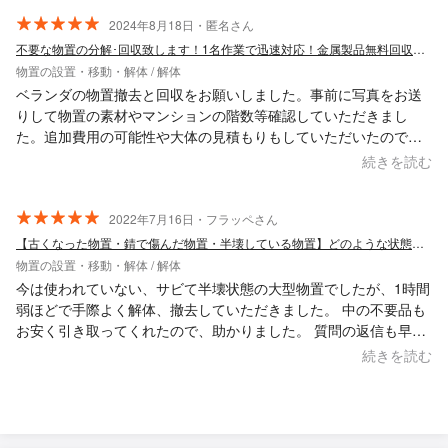
2024年8月18日・匿名さん
不要な物置の分解･回収致します！1名作業で迅速対応！金属製品無料回収サービス付き
物置の設置・移動・解体 / 解体
ベランダの物置撤去と回収をお願いしました。事前に写真をお送
りして物置の素材やマンションの階数等確認していただきまし
た。追加費用の可能性や大体の見積もりもしていただいたので安
心して依頼しました。当日は予定より少し早い時間からの作業で
続きを読む
したが、酷暑の中迅速に作業していただきました。また依頼した
いです。
2022年7月16日・フラッペさん
【古くなった物置・錆で傷んだ物置・半壊している物置】どのような状態でも歓迎です！
物置の設置・移動・解体 / 解体
今は使われていない、サビて半壊状態の大型物置でしたが、1時間
弱ほどで手際よく解体、撤去していただきました。 中の不要品も
お安く引き取ってくれたので、助かりました。 質問の返信も早
く、安心して依頼できたので、又、機会があればお願いしたいで
続きを読む
す。