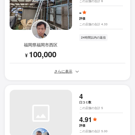
この店舗の合計 6
-
評価
この店舗の合計 4.33
24時間以内の返信
福岡県福岡市西区
100,000
¥
さらに表示
4
口コミ数
この店舗の合計 5
4.91
評価
この店舗の合計 5.00