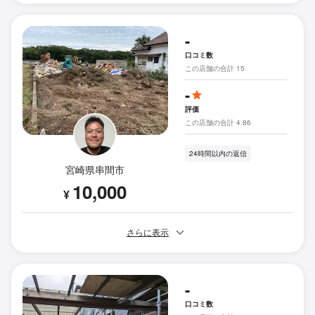
-
口コミ数
この店舗の合計 15
-
評価
この店舗の合計 4.86
24時間以内の返信
宮崎県串間市
10,000
¥
さらに表示
-
口コミ数