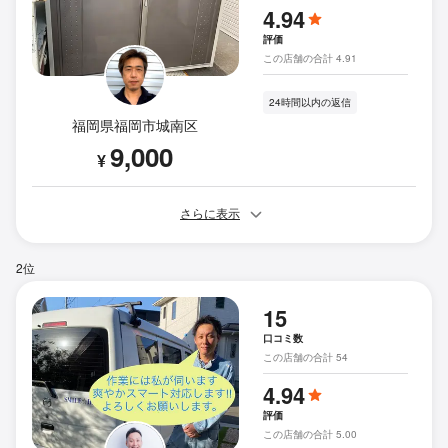
4.94
評価
この店舗の合計 4.91
24時間以内の返信
福岡県福岡市城南区
9,000
¥
さらに表示
2位
15
口コミ数
この店舗の合計 54
4.94
評価
この店舗の合計 5.00