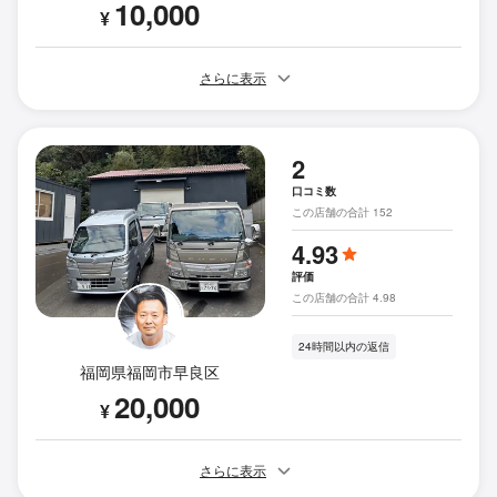
10,000
¥
さらに表示
2
口コミ数
この店舗の合計 152
4.93
評価
この店舗の合計 4.98
24時間以内の返信
福岡県福岡市早良区
20,000
¥
さらに表示