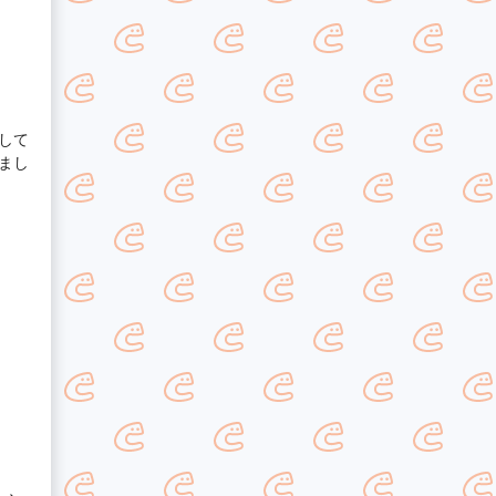
して
まし