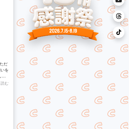
がと
ただ
しま
を読む