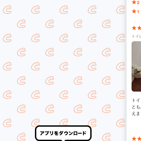
2
1
トイ
トイ
とも
えま
お伝
がで
ット
を格