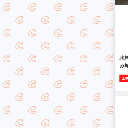
水
み
工