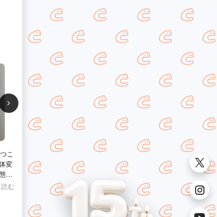
経つこ
体変
態を
こと
を読む
。ネ
本体
、非常