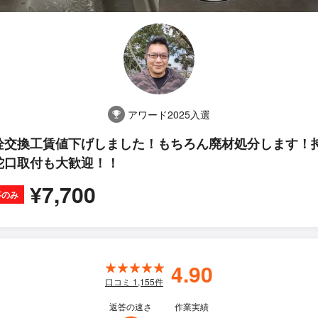
アワード2025入選
栓交換工賃値下げしました！もちろん廃材処分します！
蛇口取付も大歓迎！！
¥7,700
事のみ
4.90
口コミ
1,155
件
返答の速さ
作業実績