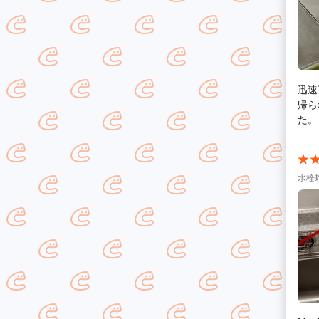
迅速
帰ら
た。
水栓蛇