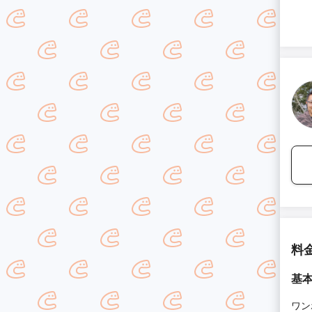
料
基
ワン