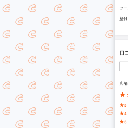
ツー
壁付
口
店舗
5
4
3