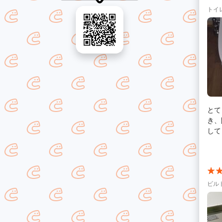
にあ
トイ
うご
とて
き、間
して
す。
ビル