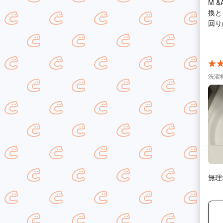
M 
換と３度目の
回り
お願
洗濯
無理