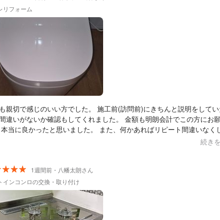
りがたいです。暑い中での作業でしたが、終始丁寧な作業でした。あり
レリフォーム
ざいました。
も親切で感じのいい方でした。 施工前(訪問前)にきちんと説明をしてい
違いがないか確認もしてくれました。 金額も明朗会計でこの方にお願いを
 本当に良かったと思いました。 また、何かあればリピート間違いなく
 本当にありがとうございました。
続き
1週間前・八幡太朗さん
トインコンロの交換・取り付け