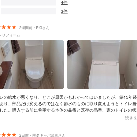
4件
3件
2週間前・PIGさん
レリフォーム
レの給水が悪くなり、どこが原因かもわかってはいましたが、築15年
あり、部品だけ変えるのではなく節水のものに取り変えようとトイレ自
した。購入する前に希望する本体の品番と既存の品番、家のトイレの状
えすることで、丁寧に対応くださり、不足パーツなども事前に相談する
続き
きました。手洗い場も低くなり、小さい子どもも洗いやすくなりました
などでは、本体+工事費コミコミ料金だと最安値でも11万超えるのに、
安で62800円で買い、工賃2万円もかからずで8万ほどで済んだことは
2日前・匿名キャバ武者さん