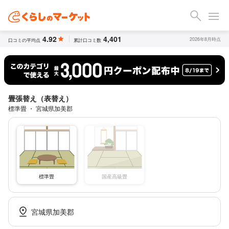
4.92
4,401
2026年8月時点
口コミの平均点
累計口コミ数
畳張替え（表替え）
標準畳 ・ 宮城県加美郡
標準畳
国産高級畳
宮城県加美郡