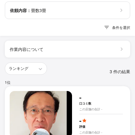
依頼内容：
畳数3畳
条件を選択
作業内容について
3 件の結果
1位
-
口コミ数
この店舗の合計 -
-
評価
この店舗の合計 -