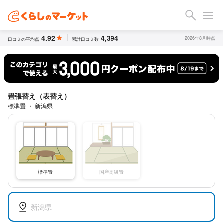
4.92
4,394
2026年8月時点
口コミの平均点
累計口コミ数
畳張替え（表替え）
標準畳 ・ 新潟県
標準畳
国産高級畳
新潟県