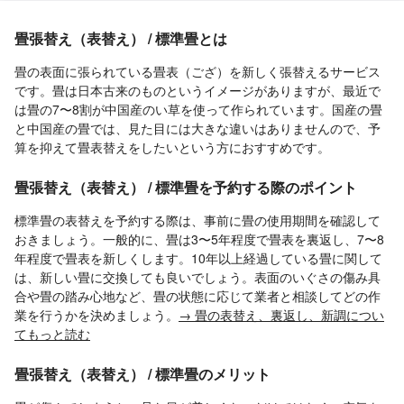
畳張替え（表替え） / 標準畳とは
畳の表面に張られている畳表（ござ）を新しく張替えるサービス
です。畳は日本古来のものというイメージがありますが、最近で
は畳の7〜8割が中国産のい草を使って作られています。国産の畳
と中国産の畳では、見た目には大きな違いはありませんので、予
算を抑えて畳表替えをしたいという方におすすめです。
畳張替え（表替え） / 標準畳を予約する際のポイント
標準畳の表替えを予約する際は、事前に畳の使用期間を確認して
おきましょう。一般的に、畳は3〜5年程度で畳表を裏返し、7〜8
年程度で畳表を新しくします。10年以上経過している畳に関して
は、新しい畳に交換しても良いでしょう。表面のいぐさの傷み具
合や畳の踏み心地など、畳の状態に応じて業者と相談してどの作
業を行うかを決めましょう。
→ 畳の表替え、裏返し、新調につい
てもっと読む
畳張替え（表替え） / 標準畳のメリット