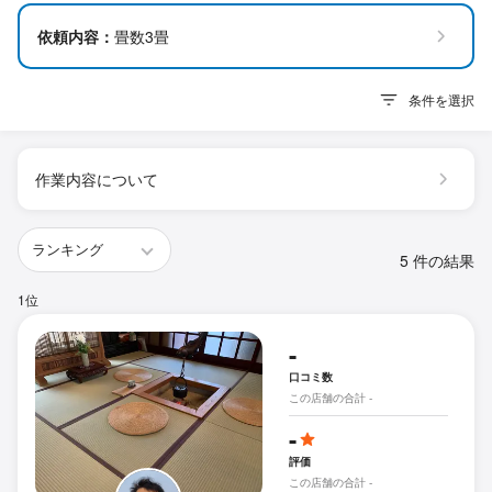
依頼内容：
畳数3畳
条件を選択
作業内容について
5 件の結果
1位
-
口コミ数
この店舗の合計 -
-
評価
この店舗の合計 -