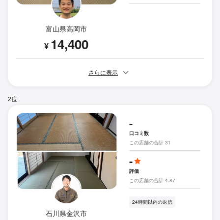
富山県高岡市
14,400
¥
さらに表示
2位
-
口コミ数
この店舗の合計 31
-
評価
この店舗の合計 4.87
24時間以内の返信
石川県金沢市