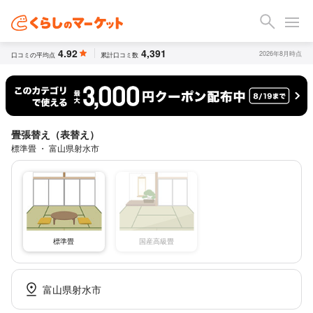
4.92
4,391
2026年8月時点
口コミの平均点
累計口コミ数
畳張替え（表替え）
標準畳 ・ 富山県射水市
標準畳
国産高級畳
富山県射水市