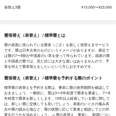
張替え3畳
¥15,000〜¥23,000
畳張替え（表替え） / 標準畳とは
畳の表面に張られている畳表（ござ）を新しく張替えるサービス
です。畳は日本古来のものというイメージがありますが、最近で
は畳の7〜8割が中国産のい草を使って作られています。国産の畳
と中国産の畳では、見た目には大きな違いはありませんので、予
算を抑えて畳表替えをしたいという方におすすめです。
畳張替え（表替え） / 標準畳を予約する際のポイント
標準畳の表替えを予約する際は、事前に畳の使用期間を確認して
おきましょう。一般的に、畳は3〜5年程度で畳表を裏返し、7〜8
年程度で畳表を新しくします。10年以上経過している畳に関して
は、新しい畳に交換しても良いでしょう。表面のいぐさの傷み具
合や畳の踏み心地など、畳の状態に応じて業者と相談してどの作
業を行うかを決めましょう。
→ 畳の表替え、裏返し、新調につい