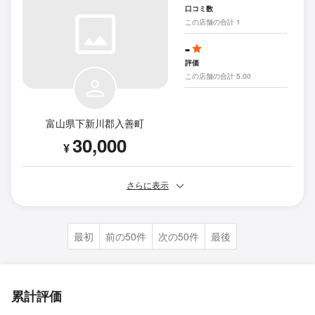
口コミ数
この店舗の合計 1
-
評価
この店舗の合計 5.00
富山県下新川郡入善町
30,000
¥
さらに表示
最初
前の50件
次の50件
最後
累計評価