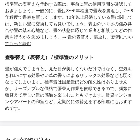
標準畳の表替えを予約する際は、事前に畳の使用期間を確認して
おきましょう。一般的に、畳は3〜5年程度で畳表を裏返し、7〜8
年程度で畳表を新しくします。10年以上経過している畳に関して
は、新しい畳に交換しても良いでしょう。表面のいぐさの傷み具
合や畳の踏み心地など、畳の状態に応じて業者と相談してどの作
業を行うかを決めましょう。
→ 畳の表替え、裏返し、新調につい
てもっと読む
畳張替え（表替え） / 標準畳のメリット
畳が傷んでしまうと、見た目が美しくないだけではなく、空気を
きれいにする効果やい草の香りによるリラックス効果なども弱く
なってしまいます。標準畳は国産畳ほどの耐久性はありません
が、リーズナブルな価格で張替え作業を依頼できるので、頻繁に
張替えて新しい畳の感触を楽しむこともできます。賃貸マンショ
ンやアパートの和室など、定期的に張替えをする部屋にもおすす
めです。