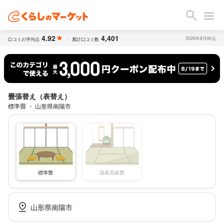
4.92
4,401
2026年8月時点
口コミの平均点
累計口コミ数
畳張替え（表替え）
標準畳 ・ 山形県南陽市
標準畳
国産高級畳
山形県南陽市