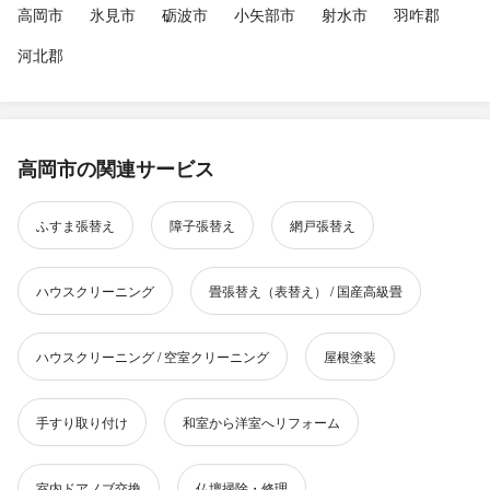
高岡市
氷見市
砺波市
小矢部市
射水市
羽咋郡
河北郡
高岡市の関連サービス
ふすま張替え
障子張替え
網戸張替え
ハウスクリーニング
畳張替え（表替え） / 国産高級畳
ハウスクリーニング / 空室クリーニング
屋根塗装
手すり取り付け
和室から洋室へリフォーム
室内ドアノブ交換
仏壇掃除・修理