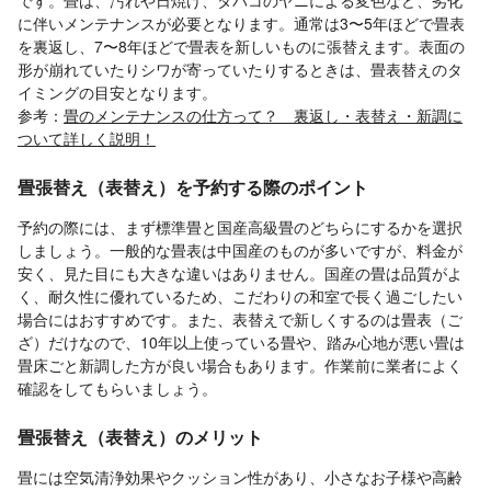
に伴いメンテナンスが必要となります。通常は3〜5年ほどで畳表
を裏返し、7〜8年ほどで畳表を新しいものに張替えます。表面の
形が崩れていたりシワが寄っていたりするときは、畳表替えのタ
イミングの目安となります。
参考：
畳のメンテナンスの仕方って？ 裏返し・表替え・新調に
ついて詳しく説明！
畳張替え（表替え）を予約する際のポイント
予約の際には、まず標準畳と国産高級畳のどちらにするかを選択
しましょう。一般的な畳表は中国産のものが多いですが、料金が
安く、見た目にも大きな違いはありません。国産の畳は品質がよ
く、耐久性に優れているため、こだわりの和室で長く過ごしたい
場合にはおすすめです。また、表替えで新しくするのは畳表（ご
ざ）だけなので、10年以上使っている畳や、踏み心地が悪い畳は
畳床ごと新調した方が良い場合もあります。作業前に業者によく
確認をしてもらいましょう。
畳張替え（表替え）のメリット
畳には空気清浄効果やクッション性があり、小さなお子様や高齢