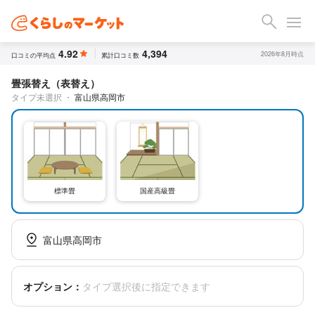
4.92
4,394
2026年8月時点
口コミの平均点
累計口コミ数
畳張替え（表替え）
タイプ未選択
・
富山県高岡市
標準畳
国産高級畳
富山県高岡市
オプション：
タイプ選択後に指定できます