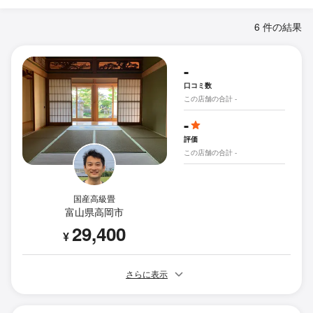
6 件の結果
-
口コミ数
この店舗の合計 -
-
評価
この店舗の合計 -
国産高級畳
富山県高岡市
29,400
¥
さらに表示