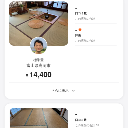
-
口コミ数
この店舗の合計 -
-
評価
この店舗の合計 -
標準畳
富山県高岡市
14,400
¥
さらに表示
-
口コミ数
この店舗の合計 31