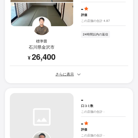
-
評価
この店舗の合計 4.87
24時間以内の返信
標準畳
石川県金沢市
26,400
¥
さらに表示
-
口コミ数
この店舗の合計 -
-
評価
この店舗の合計 -