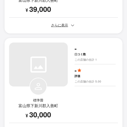
39,000
¥
さらに表示
-
口コミ数
この店舗の合計 1
-
評価
この店舗の合計 5.00
標準畳
富山県下新川郡入善町
30,000
¥