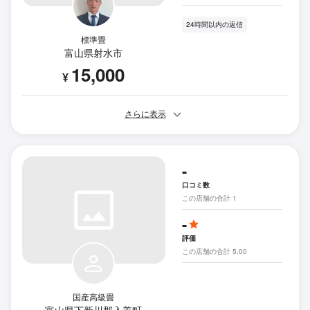
24時間以内の返信
標準畳
富山県射水市
15,000
¥
さらに表示
-
口コミ数
この店舗の合計 1
-
評価
この店舗の合計 5.00
国産高級畳
富山県下新川郡入善町