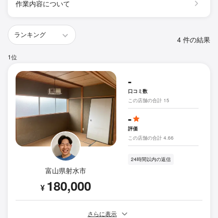
作業内容について
4 件の結果
1位
-
口コミ数
この店舗の合計 15
-
評価
この店舗の合計 4.66
24時間以内の返信
富山県射水市
180,000
¥
さらに表示