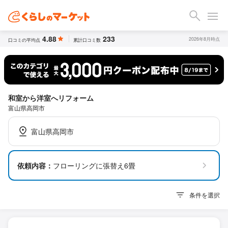
4.88
233
2026年8月時点
口コミの平均点
累計口コミ数
和室から洋室へリフォーム
富山県高岡市
富山県高岡市
依頼内容：
フローリングに張替え6畳
条件を選択