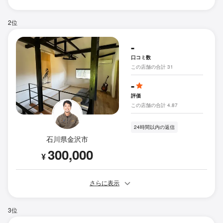
2位
-
口コミ数
この店舗の合計 31
-
評価
この店舗の合計 4.87
24時間以内の返信
石川県金沢市
300,000
¥
さらに表示
3位