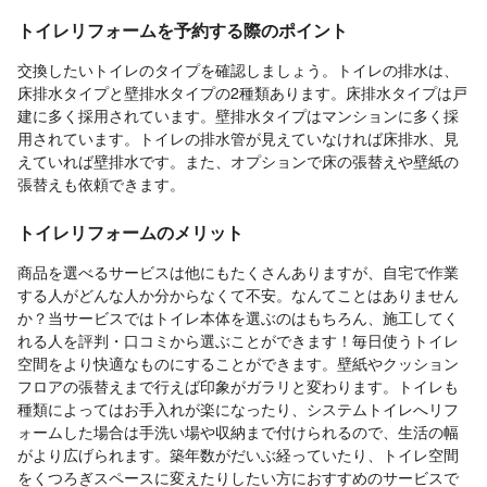
トイレリフォームを予約する際のポイント
交換したいトイレのタイプを確認しましょう。トイレの排水は、
床排水タイプと壁排水タイプの2種類あります。床排水タイプは戸
建に多く採用されています。壁排水タイプはマンションに多く採
用されています。トイレの排水管が見えていなければ床排水、見
えていれば壁排水です。また、オプションで床の張替えや壁紙の
張替えも依頼できます。
トイレリフォームのメリット
商品を選べるサービスは他にもたくさんありますが、自宅で作業
する人がどんな人か分からなくて不安。なんてことはありません
か？当サービスではトイレ本体を選ぶのはもちろん、施工してく
れる人を評判・口コミから選ぶことができます！毎日使うトイレ
空間をより快適なものにすることができます。壁紙やクッション
フロアの張替えまで行えば印象がガラリと変わります。トイレも
種類によってはお手入れが楽になったり、システムトイレへリフ
ォームした場合は手洗い場や収納まで付けられるので、生活の幅
がより広げられます。築年数がだいぶ経っていたり、トイレ空間
をくつろぎスペースに変えたりしたい方におすすめのサービスで