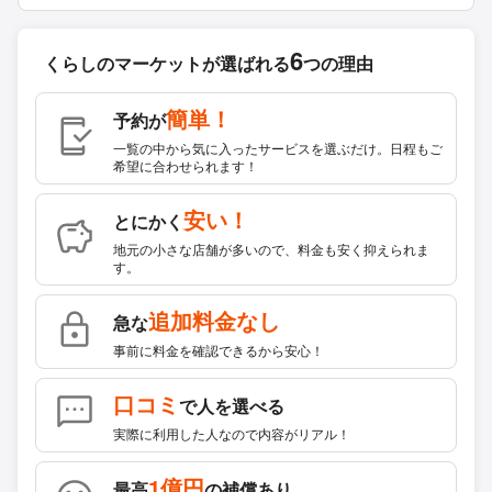
6
くらしのマーケットが
選ばれる
つの理由
簡単！
予約が
一覧の中から気に入ったサービスを選ぶだけ。日程もご
希望に合わせられます！
安い！
とにかく
地元の小さな店舗が多いので、料金も安く抑えられま
す。
追加料金なし
急な
事前に料金を確認できるから安心！
口コミ
で人を選べる
実際に利用した人なので内容がリアル！
1億円
最高
の補償あり