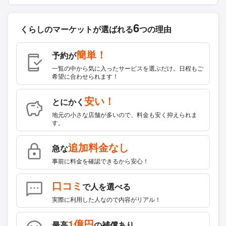
6
くらしのマーケットが
選ばれる
つの理由
簡単！
予約が
一覧の中から気に入ったサービスを選ぶだけ。日程もご
希望に合わせられます！
安い！
とにかく
地元の小さな店舗が多いので、料金も安く抑えられま
す。
追加料金なし
急な
事前に料金を確認できるから安心！
口コミ
で人を選べる
実際に利用した人なので内容がリアル！
1億円
最高
の補償あり