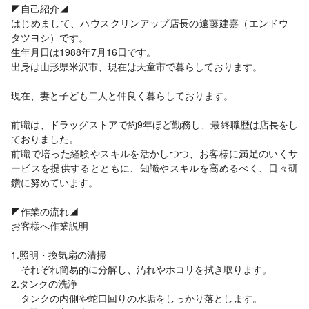
◤自己紹介◢
はじめまして、ハウスクリンアップ店長の遠藤建嘉（エンドウ
タツヨシ）です。
生年月日は1988年7月16日です。
出身は山形県米沢市、現在は天童市で暮らしております。
現在、妻と子ども二人と仲良く暮らしております。
前職は、ドラッグストアで約9年ほど勤務し、最終職歴は店長をし
ておりました。
前職で培った経験やスキルを活かしつつ、お客様に満足のいくサ
ービスを提供するとともに、知識やスキルを高めるべく、日々研
鑽に努めています。
◤作業の流れ◢
お客様へ作業説明
1.照明・換気扇の清掃
それぞれ簡易的に分解し、汚れやホコリを拭き取ります。
2.タンクの洗浄
タンクの内側や蛇口回りの水垢をしっかり落とします。