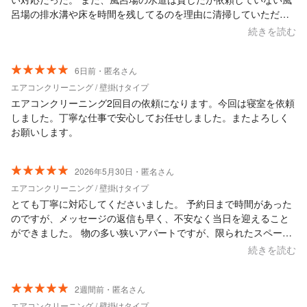
呂場の排水溝や床を時間を残してるのを理由に清掃していただい
てこれ以上いうことない。 本当にありがとうございました。
続きを読む
6日前・匿名さん
エアコンクリーニング / 壁掛けタイプ
エアコンクリーニング2回目の依頼になります。今回は寝室を依頼
しました。丁寧な仕事で安心してお任せしました。またよろしく
お願いします。
2026年5月30日・匿名さん
エアコンクリーニング / 壁掛けタイプ
とても丁寧に対応してくださいました。 予約日まで時間があった
のですが、メッセージの返信も早く、不安なく当日を迎えること
ができました。 物の多い狭いアパートですが、限られたスペース
の中で丁寧に作業していただきました。水もタンクに汲んでの作
続きを読む
業でしたのでありがたかったです。 帰り際に、普段のお手入れの
コツも教えていただいたので、少しでも長く綺麗な状態を保てる
ようにしたいと思います！そして、また次回も依頼したいです。
2週間前・匿名さん
エアコンクリーニング / 壁掛けタイプ