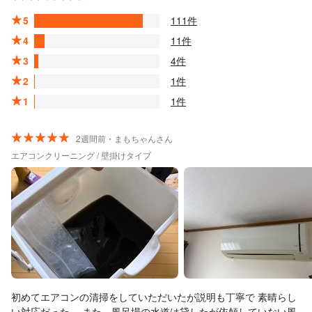
5
111件
4
11件
3
4件
2
1件
1
1件
2週間前・まもちゃんさん
エアコンクリーニング / 壁掛けタイプ
初めてエアコンの清掃をしていただいたが説明も丁寧で 素晴らし
い対応だった。 また、風呂場の水道は貸したが依頼していない風