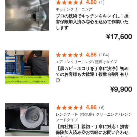
4.80
(1)
キッチンクリーニング
プロの技術でキッチンをキレイに！損
害保険加入済み◎心を込めて作業いた
します
¥17,600
4.86
(104)
エアコンクリーニング / 壁掛けタイプ
【黒カビ・ホコリを丁寧に洗浄】初め
てのお客様も大歓迎！複数台割引有り
◎
¥9,900
4.86
(9)
レンジフード（換気扇）クリーニング / レンジ
フードタイプ
【自社施工】親切・丁寧に対応！損害
保険加入済み◎お気軽にお問い合わせ