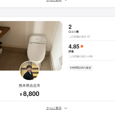
2
口コミ数
この店舗の合計 57
4.85
評価
この店舗の合計 4.89
24時間以内の返信
熊本県合志市
8,800
¥
さらに表示