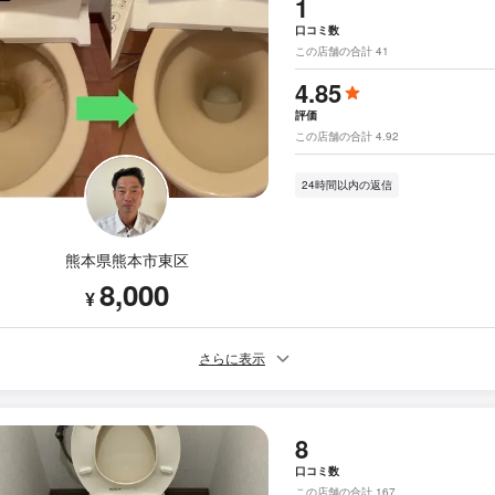
1
口コミ数
この店舗の合計 41
4.85
評価
この店舗の合計 4.92
24時間以内の返信
熊本県熊本市東区
8,000
¥
さらに表示
8
口コミ数
この店舗の合計 167