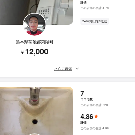
評価
この店舗の合計 4.78
24時間以内の返信
熊本県菊池郡菊陽町
12,000
¥
さらに表示
7
口コミ数
この店舗の合計 720
4.86
評価
この店舗の合計 4.89