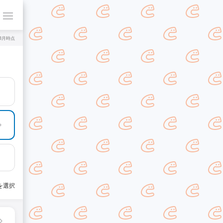
年8月時点
を選択