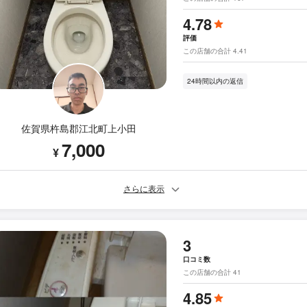
4.78
評価
この店舗の合計 4.41
24時間以内の返信
佐賀県杵島郡江北町上小田
7,000
¥
さらに表示
3
口コミ数
この店舗の合計 41
4.85