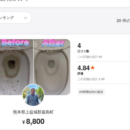
20 件
4
口コミ数
この店舗の合計 68
4.84
評価
この店舗の合計 4.98
24時間以内の返信
熊本県上益城郡嘉島町
8,800
¥