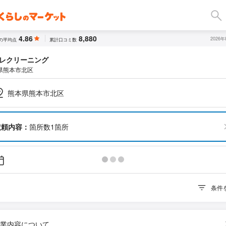
4.86
8,880
2026
の平均点
累計口コミ数
レクリーニング
県熊本市北区
熊本県熊本市北区
依頼内容：
箇所数1箇所
条件
業内容について