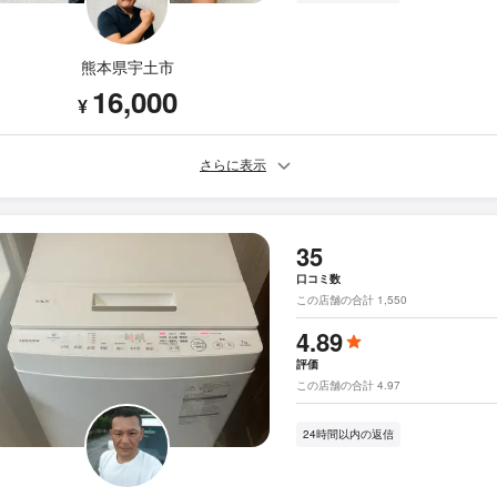
熊本県宇土市
16,000
¥
さらに表示
35
口コミ数
この店舗の合計 1,550
4.89
評価
この店舗の合計 4.97
24時間以内の返信