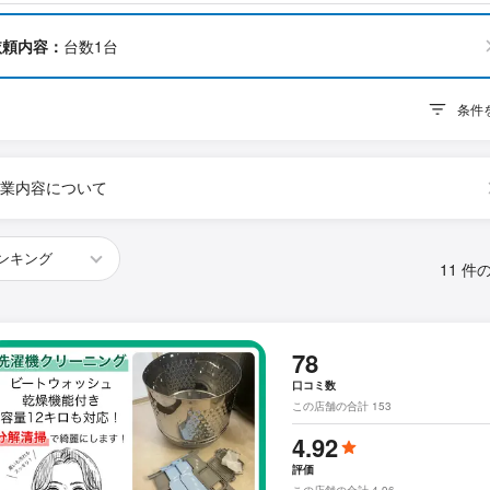
依頼内容：
台数1台
条件
業内容について
11 件
78
口コミ数
この店舗の合計 153
4.92
評価
この店舗の合計 4.96