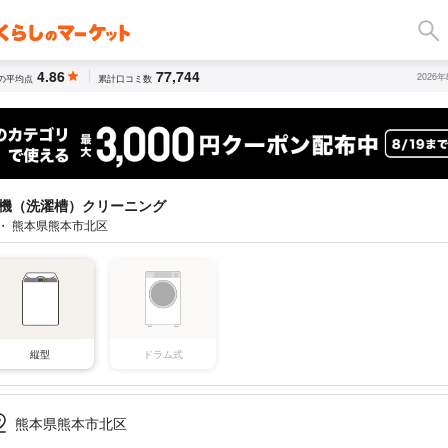
4.86
77,744
2026
の平均点
累計口コミ数
機（洗濯槽）クリーニング
 ・ 熊本県熊本市北区
縦型
ドラム式
熊本県熊本市北区