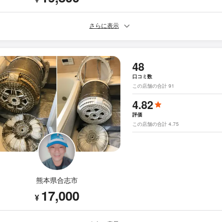
さらに表示
48
口コミ数
この店舗の合計 91
4.82
評価
この店舗の合計 4.75
熊本県合志市
17,000
¥