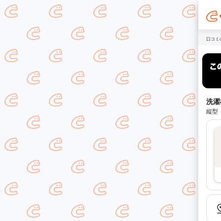
口コミ
洗濯
縦型