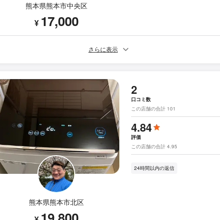
熊本県熊本市中央区
17,000
¥
さらに表示
2
口コミ数
この店舗の合計 101
4.84
評価
この店舗の合計 4.95
24時間以内の返信
熊本県熊本市北区
19,800
¥