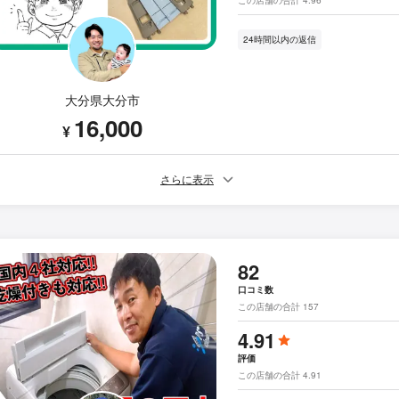
24時間以内の返信
大分県大分市
16,000
¥
さらに表示
82
口コミ数
この店舗の合計 157
4.91
評価
この店舗の合計 4.91