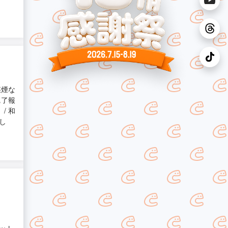
煤煙な
完了報
/ 和
し