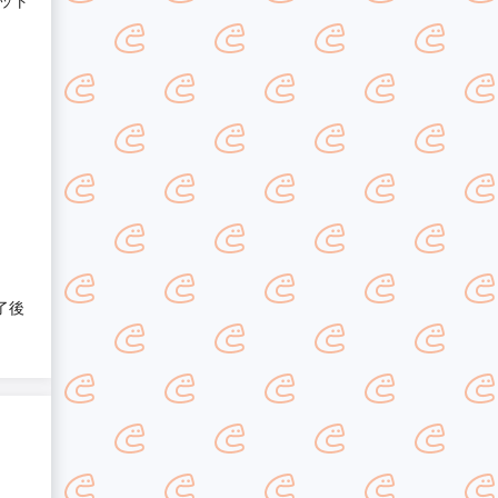
ット
了後