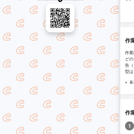
作
作業
どの
告（
型は
墓
作
1