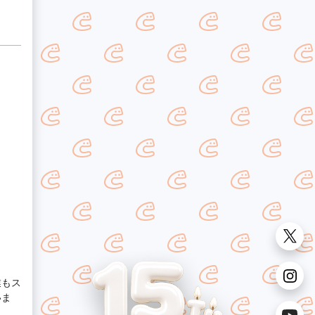
業もス
いま