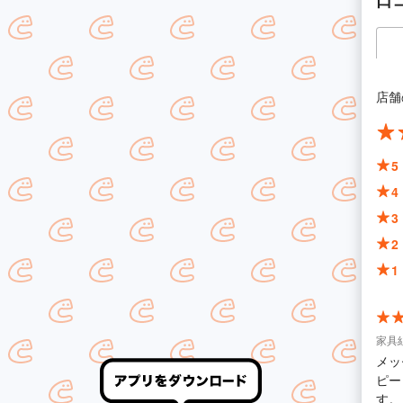
口
店舗
5
4
3
2
1
家具
メッ
ピー
す。