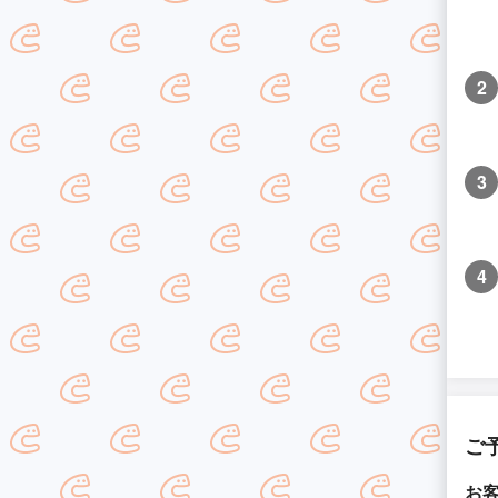
2
3
4
ご
お