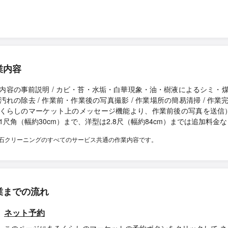
業内容
内容の事前説明 / カビ・苔・水垢・白華現象・油・樹液によるシミ・
汚れの除去 / 作業前・作業後の写真撮影 / 作業場所の簡易清掃 / 作業
くらしのマーケット上のメッセージ機能より、作業前後の写真を送信）
1尺角（幅約30cm）まで、洋型は2.8尺（幅約84cm）までは追加料金な
石クリーニングのすべてのサービス共通の作業内容です。
業までの流れ
ネット予約