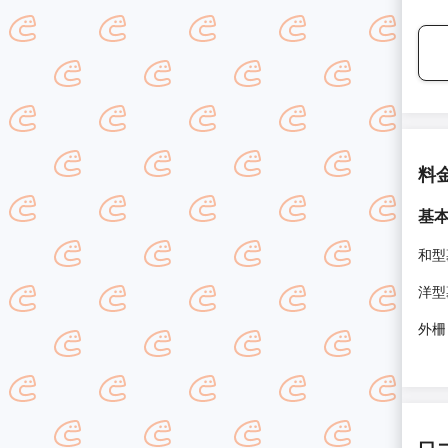
料
基
和型
洋型
外柵