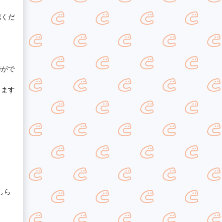
認くだ
掃がで
きます
しら