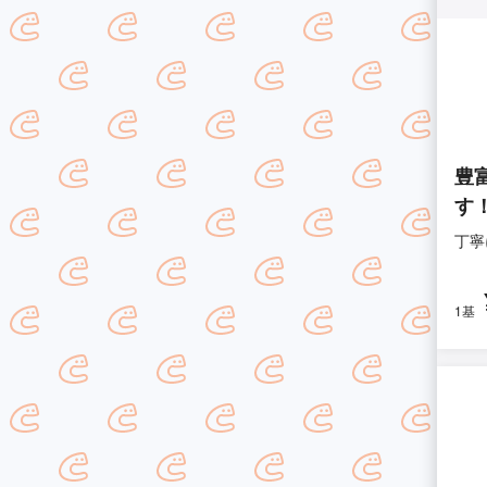
豊
す
丁寧
1基