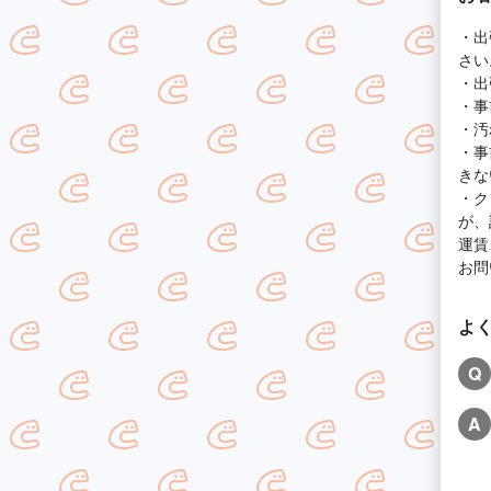
・出
さい
・出
・事
・汚
・事
きな
・ク
が、
運賃
お問
よ
Q
A