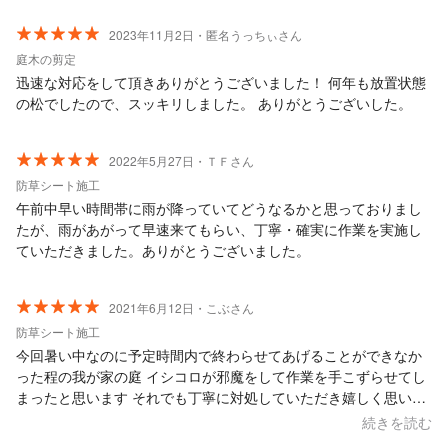
2023年11月2日・匿名うっちぃさん
庭木の剪定
迅速な対応をして頂きありがとうございました！ 何年も放置状態
の松でしたので、スッキリしました。 ありがとうございした。
2022年5月27日・ＴＦさん
防草シート施工
午前中早い時間帯に雨が降っていてどうなるかと思っておりまし
たが、雨があがって早速来てもらい、丁寧・確実に作業を実施し
ていただきました。ありがとうございました。
2021年6月12日・こぶさん
防草シート施工
今回暑い中なのに予定時間内で終わらせてあげることができなか
った程の我が家の庭 イシコロが邪魔をして作業を手こずらせてし
まったと思います それでも丁寧に対処していただき嬉しく思いま
す 本当にありがとうございました
続きを読む