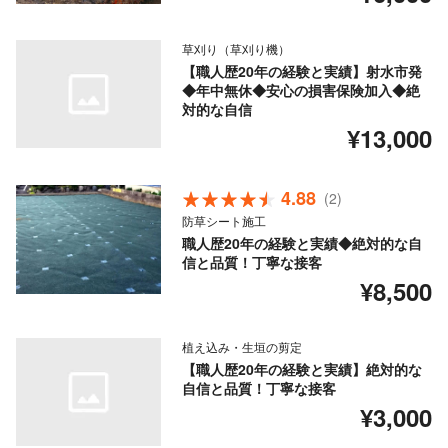
草刈り（草刈り機）
【職人歴20年の経験と実績】射水市発
◆年中無休◆安心の損害保険加入◆絶
対的な自信
¥13,000
4.88
(2)
防草シート施工
職人歴20年の経験と実績◆絶対的な自
信と品質！丁寧な接客
¥8,500
植え込み・生垣の剪定
【職人歴20年の経験と実績】絶対的な
自信と品質！丁寧な接客
¥3,000