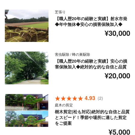
芝張り
【職人歴20年の経験と実績】射水市発
◆年中無休◆安心の損害保険加入◆
¥30,000
害虫駆除 / 蜂の巣駆除
【職人歴20年の経験と実績】安心の損
害保険加入◆絶対的な的な自信と品質
¥20,000
4.93
(2)
庭木の剪定
樹木剪定(松も対応)絶対的な自信と品質
とスピード！季節や場所に適した剪定
をご提案
¥5,000