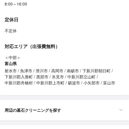
8:00～16:00
定休日
不定休
対応エリア（出張費無料）
＜中部＞
富山県
射水市
魚津市
滑川市
高岡市
南砺市
下新川郡朝日町
下新川郡入善町
黒部市
氷見市
中新川郡立山町
中新川郡舟橋村
中新川郡上市町
砺波市
小矢部市
富山市
周辺の墓石クリーニングを探す