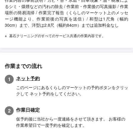
作業内容の事前説明 / カビ・苔・水垢・白華現象・油・樹液によ
るシミ・煤煙などの汚れの除去 / 作業前・作業後の写真撮影 / 作業
場所の簡易清掃 / 作業完了報告（くらしのマーケット上のメッセ
ージ機能より、作業前後の写真を送信）/ 和型は1尺角（幅約
30cm）まで、洋型は2.8尺（幅約84cm）までは追加料金なし
墓石クリーニングのすべてのサービス共通の作業内容です。
作業までの流れ
ネット予約
1
このページにあるくらしのマーケットの予約ボタンをクリッ
クして ネット予約をしてください。
作業日確定
2
仮予約後に当社から一度連絡をさせて頂きます。 お客様の
作業希望日で一度予約を確定します。