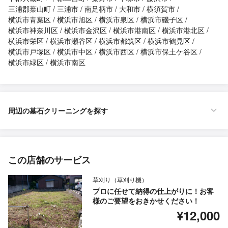
三浦郡葉山町
三浦市
南足柄市
大和市
横須賀市
横浜市青葉区
横浜市旭区
横浜市泉区
横浜市磯子区
横浜市神奈川区
横浜市金沢区
横浜市港南区
横浜市港北区
横浜市栄区
横浜市瀬谷区
横浜市都筑区
横浜市鶴見区
横浜市戸塚区
横浜市中区
横浜市西区
横浜市保土ケ谷区
横浜市緑区
横浜市南区
周辺の墓石クリーニングを探す
この店舗のサービス
草刈り（草刈り機）
プロに任せて納得の仕上がりに！お客
様のご要望をおきかせください！
¥12,000