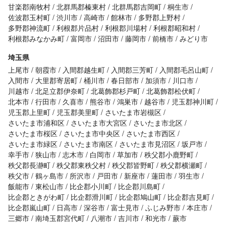
甘楽郡南牧村
北群馬郡榛東村
北群馬郡吉岡町
桐生市
佐波郡玉村町
渋川市
高崎市
館林市
多野郡上野村
多野郡神流町
利根郡片品村
利根郡川場村
利根郡昭和村
利根郡みなかみ町
富岡市
沼田市
藤岡市
前橋市
みどり市
埼玉県
上尾市
朝霞市
入間郡越生町
入間郡三芳町
入間郡毛呂山町
入間市
大里郡寄居町
桶川市
春日部市
加須市
川口市
川越市
北足立郡伊奈町
北葛飾郡杉戸町
北葛飾郡松伏町
北本市
行田市
久喜市
熊谷市
鴻巣市
越谷市
児玉郡神川町
児玉郡上里町
児玉郡美里町
さいたま市岩槻区
さいたま市浦和区
さいたま市大宮区
さいたま市北区
さいたま市桜区
さいたま市中央区
さいたま市西区
さいたま市緑区
さいたま市南区
さいたま市見沼区
坂戸市
幸手市
狭山市
志木市
白岡市
草加市
秩父郡小鹿野町
秩父郡長瀞町
秩父郡東秩父村
秩父郡皆野町
秩父郡横瀬町
秩父市
鶴ヶ島市
所沢市
戸田市
新座市
蓮田市
羽生市
飯能市
東松山市
比企郡小川町
比企郡川島町
比企郡ときがわ町
比企郡滑川町
比企郡鳩山町
比企郡吉見町
比企郡嵐山町
日高市
深谷市
富士見市
ふじみ野市
本庄市
三郷市
南埼玉郡宮代町
八潮市
吉川市
和光市
蕨市