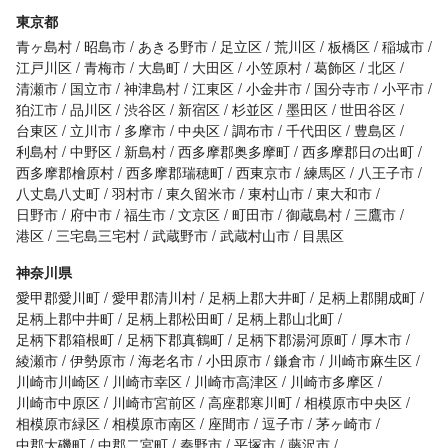
東京都
青ヶ島村
昭島市
あきる野市
足立区
荒川区
板橋区
稲城市
江戸川区
青梅市
大島町
大田区
小笠原村
葛飾区
北区
清瀬市
国立市
神津島村
江東区
小金井市
国分寺市
小平市
狛江市
品川区
渋谷区
新宿区
杉並区
墨田区
世田谷区
台東区
立川市
多摩市
中央区
調布市
千代田区
豊島区
利島村
中野区
新島村
西多摩郡奥多摩町
西多摩郡日の出町
西多摩郡檜原村
西多摩郡瑞穂町
西東京市
練馬区
八王子市
八丈島八丈町
羽村市
東久留米市
東村山市
東大和市
日野市
府中市
福生市
文京区
町田市
御蔵島村
三鷹市
港区
三宅島三宅村
武蔵野市
武蔵村山市
目黒区
神奈川県
愛甲郡愛川町
愛甲郡清川村
足柄上郡大井町
足柄上郡開成町
足柄上郡中井町
足柄上郡松田町
足柄上郡山北町
足柄下郡箱根町
足柄下郡真鶴町
足柄下郡湯河原町
厚木市
綾瀬市
伊勢原市
海老名市
小田原市
鎌倉市
川崎市麻生区
川崎市川崎区
川崎市幸区
川崎市高津区
川崎市多摩区
川崎市中原区
川崎市宮前区
高座郡寒川町
相模原市中央区
相模原市緑区
相模原市南区
座間市
逗子市
茅ヶ崎市
中郡大磯町
中郡二宮町
秦野市
平塚市
藤沢市