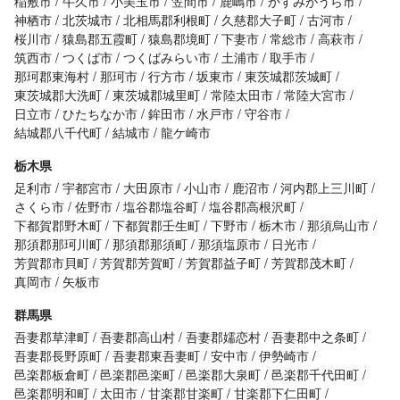
稲敷市
牛久市
小美玉市
笠間市
鹿嶋市
かすみがうら市
神栖市
北茨城市
北相馬郡利根町
久慈郡大子町
古河市
桜川市
猿島郡五霞町
猿島郡境町
下妻市
常総市
高萩市
筑西市
つくば市
つくばみらい市
土浦市
取手市
那珂郡東海村
那珂市
行方市
坂東市
東茨城郡茨城町
東茨城郡大洗町
東茨城郡城里町
常陸太田市
常陸大宮市
日立市
ひたちなか市
鉾田市
水戸市
守谷市
結城郡八千代町
結城市
龍ケ崎市
栃木県
足利市
宇都宮市
大田原市
小山市
鹿沼市
河内郡上三川町
さくら市
佐野市
塩谷郡塩谷町
塩谷郡高根沢町
下都賀郡野木町
下都賀郡壬生町
下野市
栃木市
那須烏山市
那須郡那珂川町
那須郡那須町
那須塩原市
日光市
芳賀郡市貝町
芳賀郡芳賀町
芳賀郡益子町
芳賀郡茂木町
真岡市
矢板市
群馬県
吾妻郡草津町
吾妻郡高山村
吾妻郡嬬恋村
吾妻郡中之条町
吾妻郡長野原町
吾妻郡東吾妻町
安中市
伊勢崎市
邑楽郡板倉町
邑楽郡邑楽町
邑楽郡大泉町
邑楽郡千代田町
邑楽郡明和町
太田市
甘楽郡甘楽町
甘楽郡下仁田町