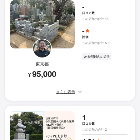
-
口コミ数
この店舗の合計 44
-
評価
この店舗の合計 5.00
24時間以内の返信
東京都
95,000
¥
さらに表示
1
口コミ数
この店舗の合計 2