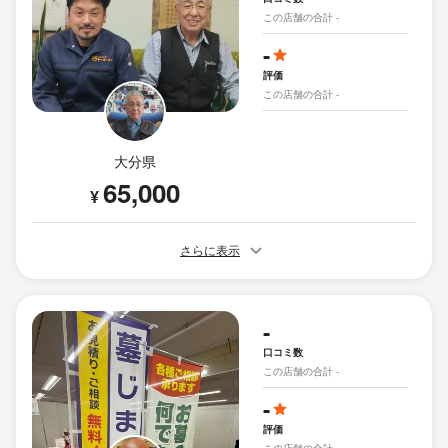
この店舗の合計 -
-
評価
この店舗の合計 -
大分県
65,000
¥
さらに表示
-
口コミ数
この店舗の合計 -
-
評価