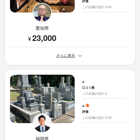
評価
この店舗の合計 5.00
愛知県
23,000
¥
さらに表示
-
口コミ数
この店舗の合計 2
-
評価
この店舗の合計 5.00
福岡県