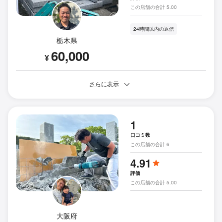
この店舗の合計 5.00
24時間以内の返信
栃木県
60,000
¥
さらに表示
1
口コミ数
この店舗の合計 6
4.91
評価
この店舗の合計 5.00
大阪府