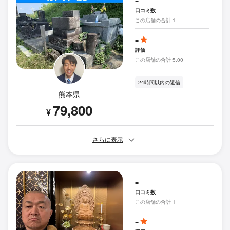
口コミ数
この店舗の合計 1
-
評価
この店舗の合計 5.00
24時間以内の返信
熊本県
79,800
¥
さらに表示
-
口コミ数
この店舗の合計 1
-