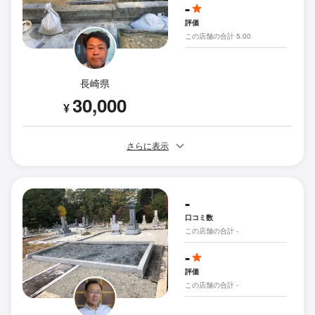
-
評価
この店舗の合計 5.00
長崎県
30,000
¥
さらに表示
-
口コミ数
この店舗の合計 -
-
評価
この店舗の合計 -