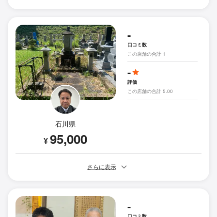
-
口コミ数
この店舗の合計 1
-
評価
この店舗の合計 5.00
石川県
95,000
¥
さらに表示
-
口コミ数