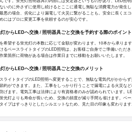
んです。蛍光灯照明器具の内部には安定器というものがあり、LED照明
ないのに外さずに使用し続けるとここに通電し無駄な消費電力が発生し
最悪の場合、劣化により漏電して火災に繋がることも。安全に長くエコ
めにはプロに変更工事を依頼するのが安心です。
灯からLEDへ交換 / 照明器具ごと交換を予約する際のポイント
を希望する蛍光灯の本数に応じて金額が変わります。10本から承りま
けるベースライトタイプのLED照明は、お客様ご自身でご準備いただき
作業箇所に荷物がある場合は作業日までに移動をお願いいたします。
灯からLEDへ交換 / 照明器具ごと交換のメリット
スライトタイプのLED照明へ変更することで、無駄な電気代がかからず
節約ができます。また、工事をしっかり行うことで漏電による火災など
防げます。電気工事は法律により有資格者のみが認められています。LE
蛍光灯よりも寿命が長いため、交換の頻度が減り手間も省けます。ベー
タイプはすっきりとしたシルエットなため、見た目の印象も変わります