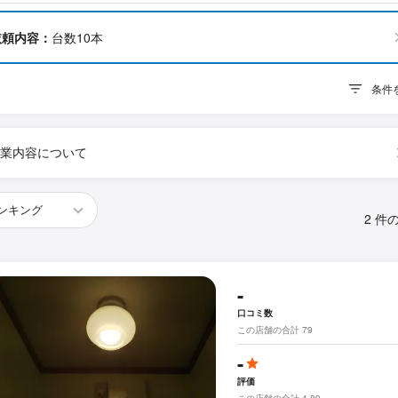
依頼内容：
台数10本
条件
業内容について
2 件
-
口コミ数
この店舗の合計 79
-
評価
この店舗の合計 4.89