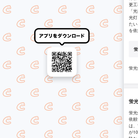
更工
「光
光灯
たい
を依
蛍
蛍光
蛍光
蛍光
依頼
は、
が1