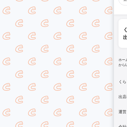
ホー
から
くら
出店
運営
会社