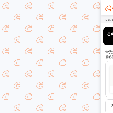
口コミ
蛍光
照明