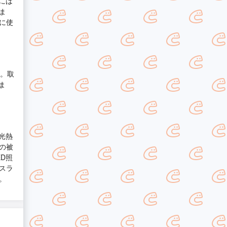
には
ま
に使
す。取
ま
光熱
の被
D照
スラ
。