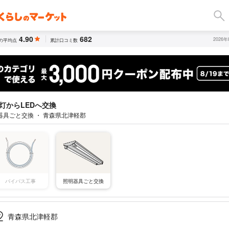
4.90
682
2026
の平均点
累計口コミ数
灯からLEDへ交換
器具ごと交換 ・ 青森県北津軽郡
バイパス工事
照明器具ごと交換
青森県北津軽郡