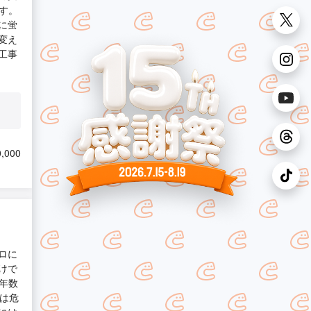
す。
に蛍
変え
工事
,000
ロに
けで
年数
のは危