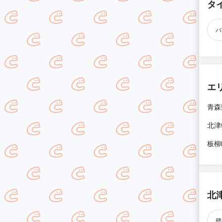
タ
バ
エ
青森
北津
板柳
北
壁