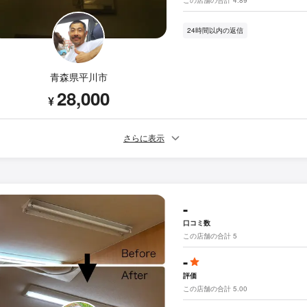
24時間以内の返信
青森県平川市
28,000
¥
さらに表示
-
口コミ数
この店舗の合計 5
-
評価
この店舗の合計 5.00