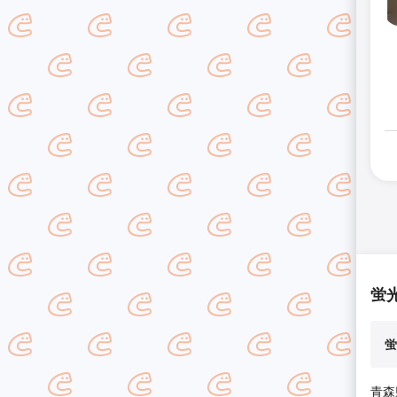
蛍
蛍
青森