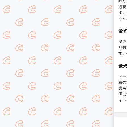
険な
必要
す。
うた
蛍光
変更
り付
す。
蛍光
ベー
費の
害も
明は
イト