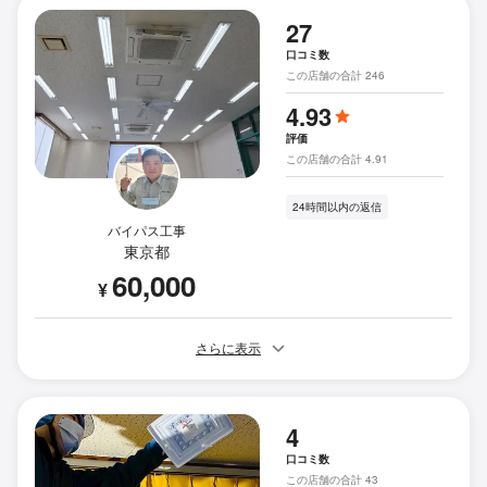
27
口コミ数
この店舗の合計 246
4.93
評価
この店舗の合計 4.91
24時間以内の返信
バイパス工事
東京都
60,000
¥
さらに表示
4
口コミ数
この店舗の合計 43