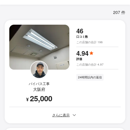
207 件
46
口コミ数
この店舗の合計 196
4.94
評価
この店舗の合計 4.97
24時間以内の返信
バイパス工事
大阪府
25,000
¥
さらに表示