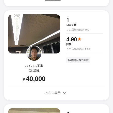
1
口コミ数
この店舗の合計 160
4.90
評価
この店舗の合計 4.80
24時間以内の返信
バイパス工事
新潟県
40,000
¥
さらに表示