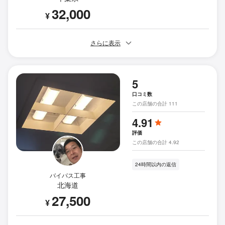
32,000
¥
さらに表示
5
口コミ数
この店舗の合計 111
4.91
評価
この店舗の合計 4.92
24時間以内の返信
バイパス工事
北海道
27,500
¥