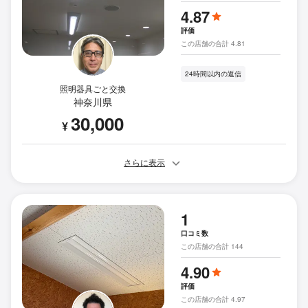
4.87
評価
この店舗の合計 4.81
24時間以内の返信
照明器具ごと交換
神奈川県
30,000
¥
さらに表示
1
口コミ数
この店舗の合計 144
4.90
評価
この店舗の合計 4.97