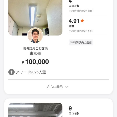
4
口コミ数
この店舗の合計 585
4.91
評価
この店舗の合計 4.92
24時間以内の返信
照明器具ごと交換
東京都
100,000
¥
アワード2025入選
さらに表示
9
口コミ数