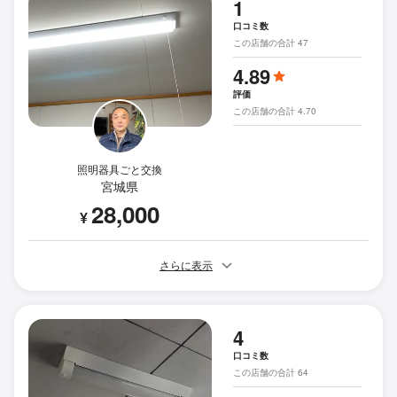
1
口コミ数
この店舗の合計 47
4.89
評価
この店舗の合計 4.70
照明器具ごと交換
宮城県
28,000
¥
さらに表示
4
口コミ数
この店舗の合計 64