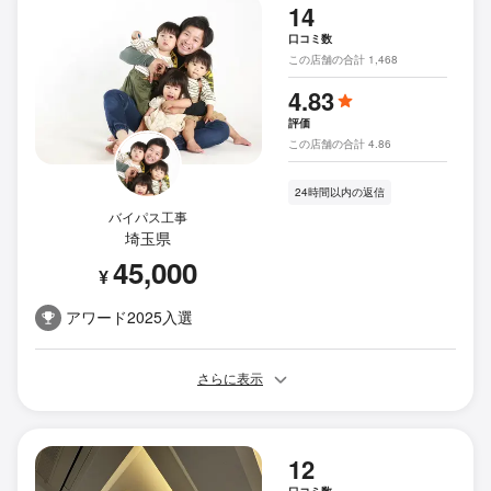
14
口コミ数
この店舗の合計 1,468
4.83
評価
この店舗の合計 4.86
24時間以内の返信
バイパス工事
埼玉県
45,000
¥
アワード2025入選
さらに表示
12
口コミ数