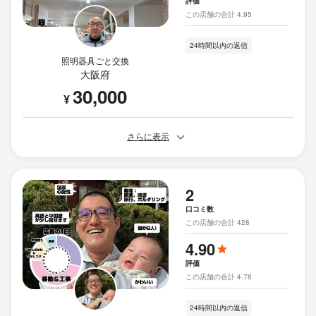
評価
この店舗の合計 4.95
24時間以内の返信
照明器具ごと交換
大阪府
30,000
¥
さらに表示
2
口コミ数
この店舗の合計 428
4.90
評価
この店舗の合計 4.78
24時間以内の返信