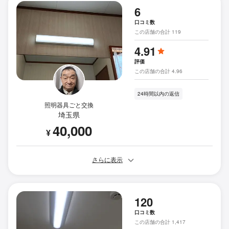
6
口コミ数
この店舗の合計 119
4.91
評価
この店舗の合計 4.96
24時間以内の返信
照明器具ごと交換
埼玉県
40,000
¥
さらに表示
120
口コミ数
この店舗の合計 1,417