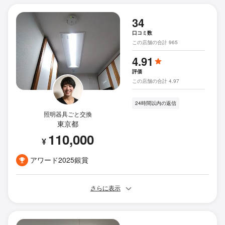
34
口コミ数
この店舗の合計 965
4.91
評価
この店舗の合計 4.97
24時間以内の返信
照明器具ごと交換
東京都
110,000
¥
アワード2025銀賞
さらに表示