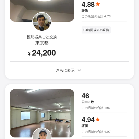
4.88
評価
この店舗の合計 4.73
24時間以内の返信
照明器具ごと交換
東京都
24,200
¥
さらに表示
46
口コミ数
この店舗の合計 196
4.94
評価
この店舗の合計 4.97