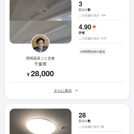
3
口コミ数
この店舗の合計 144
4.90
評価
この店舗の合計 4.97
24時間以内の返信
照明器具ごと交換
千葉県
28,000
¥
さらに表示
28
口コミ数
この店舗の合計 98