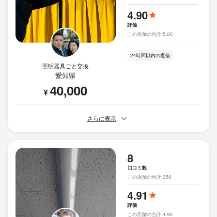
4.90
評価
この店舗の合計 5.00
24時間以内の返信
照明器具ごと交換
愛知県
40,000
¥
さらに表示
8
口コミ数
この店舗の合計 356
4.91
評価
この店舗の合計 4.90