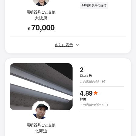
24時間以内の返信
照明器具ごと交換
大阪府
70,000
¥
さらに表示
2
口コミ数
この店舗の合計 67
4.89
評価
この店舗の合計 4.91
照明器具ごと交換
北海道