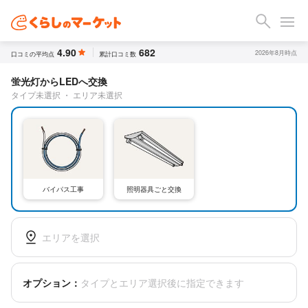
4.90
682
2026年8月時点
口コミの平均点
累計口コミ数
蛍光灯からLEDへ交換
タイプ未選択
・
エリア未選択
バイパス工事
照明器具ごと交換
エリアを選択
オプション：
タイプとエリア選択後に指定できます