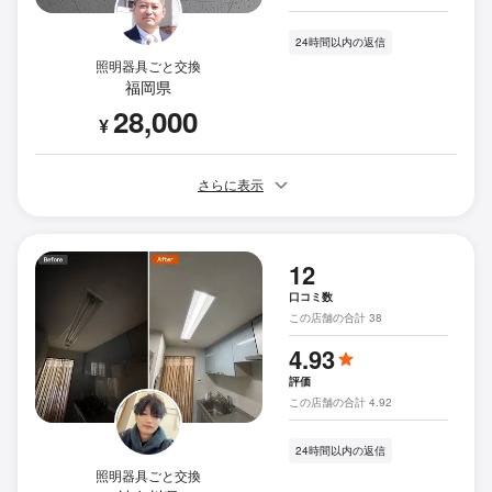
24時間以内の返信
照明器具ごと交換
福岡県
28,000
¥
さらに表示
12
口コミ数
この店舗の合計 38
4.93
評価
この店舗の合計 4.92
24時間以内の返信
照明器具ごと交換