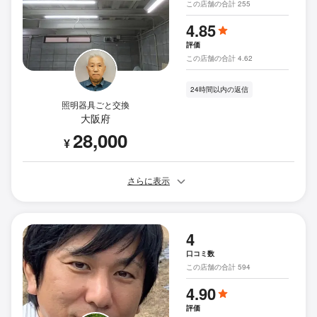
この店舗の合計 255
4.85
評価
この店舗の合計 4.62
24時間以内の返信
照明器具ごと交換
大阪府
28,000
¥
さらに表示
4
口コミ数
この店舗の合計 594
4.90
評価