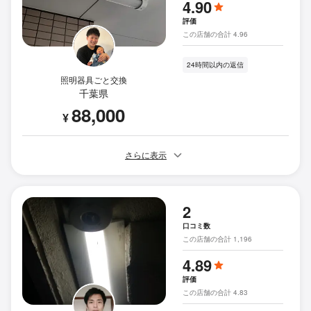
4.90
評価
この店舗の合計 4.96
24時間以内の返信
照明器具ごと交換
千葉県
88,000
¥
さらに表示
2
口コミ数
この店舗の合計 1,196
4.89
評価
この店舗の合計 4.83