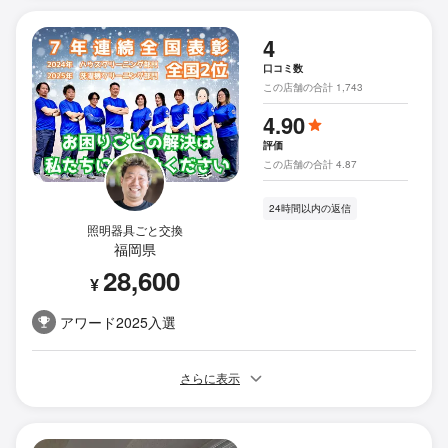
4
口コミ数
この店舗の合計 1,743
4.90
評価
この店舗の合計 4.87
24時間以内の返信
照明器具ごと交換
福岡県
28,600
¥
アワード2025入選
さらに表示