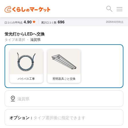
4.90
696
2026年8月時点
口コミの平均点
累計口コミ数
蛍光灯からLEDへ交換
タイプ未選択
・
滋賀県
バイパス工事
照明器具ごと交換
滋賀県
オプション：
タイプ選択後に指定できます