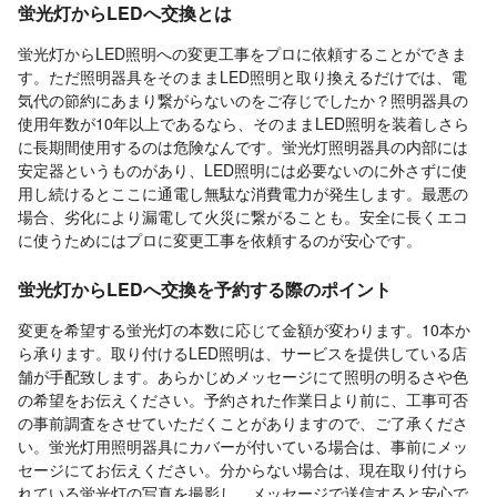
蛍光灯からLEDへ交換とは
蛍光灯からLED照明への変更工事をプロに依頼することができま
す。ただ照明器具をそのままLED照明と取り換えるだけでは、電
気代の節約にあまり繋がらないのをご存じでしたか？照明器具の
使用年数が10年以上であるなら、そのままLED照明を装着しさら
に長期間使用するのは危険なんです。蛍光灯照明器具の内部には
安定器というものがあり、LED照明には必要ないのに外さずに使
用し続けるとここに通電し無駄な消費電力が発生します。最悪の
場合、劣化により漏電して火災に繋がることも。安全に長くエコ
に使うためにはプロに変更工事を依頼するのが安心です。
蛍光灯からLEDへ交換を予約する際のポイント
変更を希望する蛍光灯の本数に応じて金額が変わります。10本か
ら承ります。取り付けるLED照明は、サービスを提供している店
舗が手配致します。あらかじめメッセージにて照明の明るさや色
の希望をお伝えください。予約された作業日より前に、工事可否
の事前調査をさせていただくことがありますので、ご了承くださ
い。蛍光灯用照明器具にカバーが付いている場合は、事前にメッ
セージにてお伝えください。分からない場合は、現在取り付けら
れている蛍光灯の写真を撮影し、メッセージで送信すると安心で