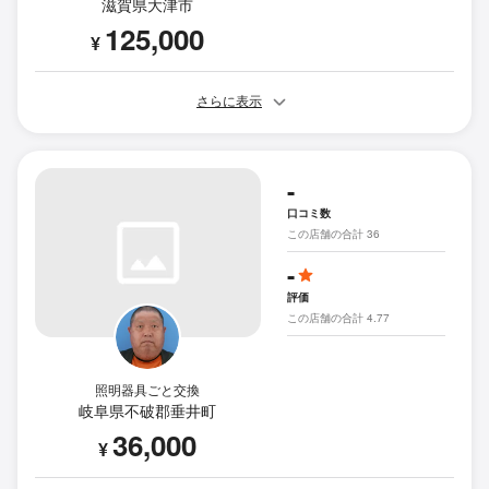
滋賀県大津市
125,000
¥
さらに表示
-
口コミ数
この店舗の合計 36
-
評価
この店舗の合計 4.77
照明器具ごと交換
岐阜県不破郡垂井町
36,000
¥