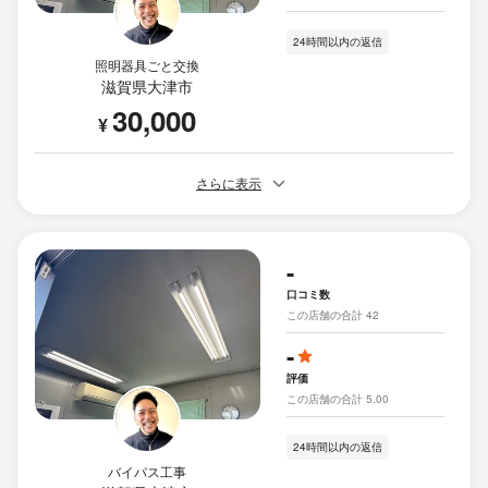
24時間以内の返信
照明器具ごと交換
滋賀県大津市
30,000
¥
さらに表示
-
口コミ数
この店舗の合計 42
-
評価
この店舗の合計 5.00
24時間以内の返信
バイパス工事