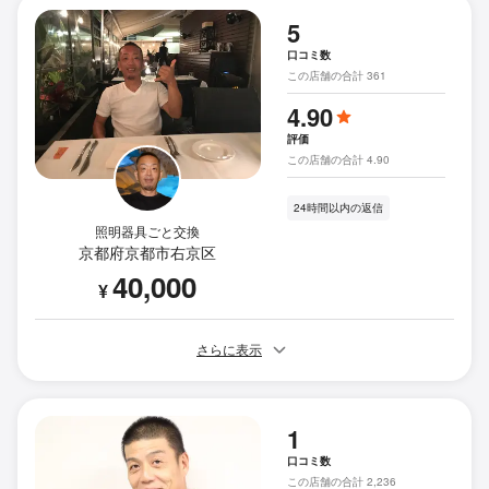
5
口コミ数
この店舗の合計 361
4.90
評価
この店舗の合計 4.90
24時間以内の返信
照明器具ごと交換
京都府京都市右京区
40,000
¥
さらに表示
1
口コミ数
この店舗の合計 2,236