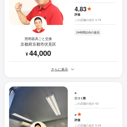
4.83
評価
この店舗の合計 4.75
24時間以内の返信
照明器具ごと交換
京都府京都市伏見区
44,000
¥
さらに表示
-
口コミ数
この店舗の合計 42
-
評価
この店舗の合計 5.00