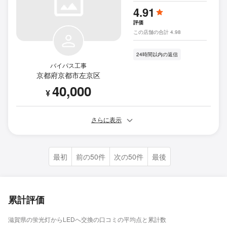
4.91
評価
この店舗の合計 4.98
24時間以内の返信
バイパス工事
京都府京都市左京区
40,000
¥
さらに表示
最初
前の50件
次の50件
最後
累計評価
滋賀県の蛍光灯からLEDへ交換の口コミの平均点と累計数