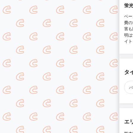
蛍光
ベー
費の
害も
明は
イト
タ
バ
エ