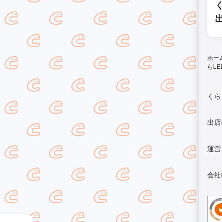
ホー
らL
くら
出店
運営
会社