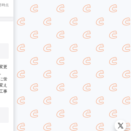
8月時点
変更
。
に蛍
変え
工事