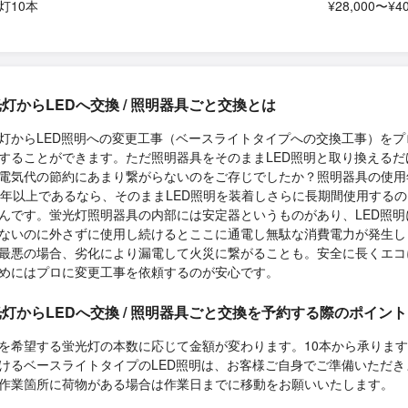
灯10本
¥28,000〜¥40
灯からLEDへ交換 / 照明器具ごと交換とは
灯からLED照明への変更工事（ベースライトタイプへの交換工事）をプ
することができます。ただ照明器具をそのままLED照明と取り換えるだ
電気代の節約にあまり繋がらないのをご存じでしたか？照明器具の使用
0年以上であるなら、そのままLED照明を装着しさらに長期間使用する
んです。蛍光灯照明器具の内部には安定器というものがあり、LED照明
ないのに外さずに使用し続けるとここに通電し無駄な消費電力が発生し
最悪の場合、劣化により漏電して火災に繋がることも。安全に長くエコ
めにはプロに変更工事を依頼するのが安心です。
灯からLEDへ交換 / 照明器具ごと交換を予約する際のポイント
を希望する蛍光灯の本数に応じて金額が変わります。10本から承りま
けるベースライトタイプのLED照明は、お客様ご自身でご準備いただき
作業箇所に荷物がある場合は作業日までに移動をお願いいたします。