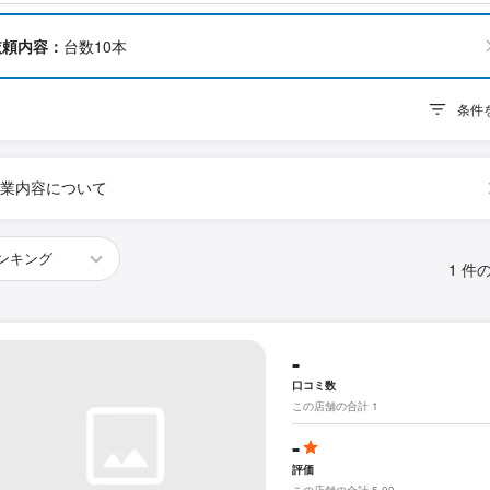
依頼内容：
台数10本
条件
業内容について
1 件
-
口コミ数
この店舗の合計 1
-
評価
この店舗の合計 5.00