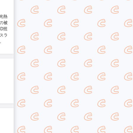
光熱
の被
D照
スラ
。