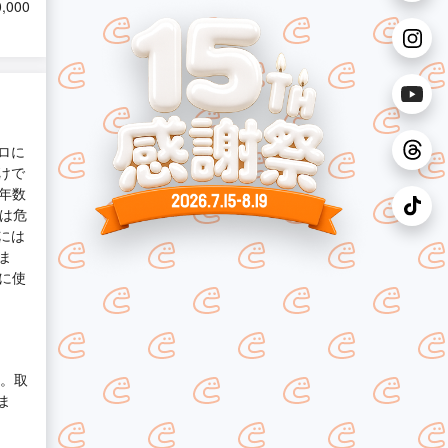
,000
ロに
けで
年数
のは危
には
ま
に使
す。取
ま