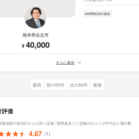
24時間以内の返信
熊本県合志市
40,000
¥
さらに表示
最初
前の50件
次の50件
最後
計評価
県菊池郡の蛍光灯からLEDへ交換 / 照明器具ごと交換の口コミの平均点と累計数
4.87
(1)