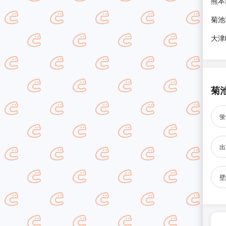
熊本
菊池
大津
菊
蛍
出
壁