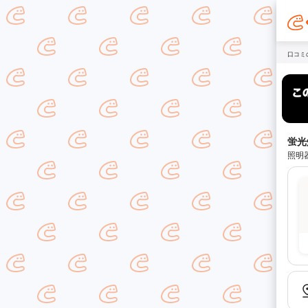
口コミ
蛍光
照明