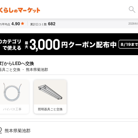
4.90
682
2026
の平均点
累計口コミ数
灯からLEDへ交換
器具ごと交換 ・ 熊本県菊池郡
バイパス工事
照明器具ごと交換
熊本県菊池郡