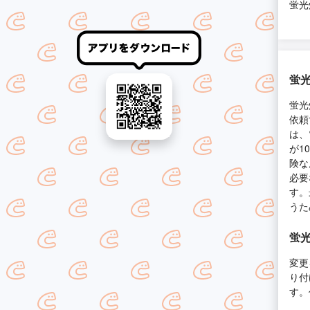
蛍光
蛍光
蛍光
依頼
は、
が1
険な
必要
す。
うた
蛍光
変更
り付
す。