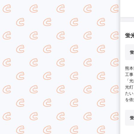
蛍
蛍
熊本
工事
「光
光灯
たい
を依
蛍