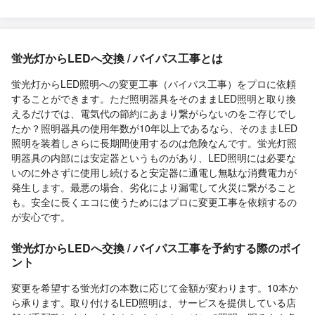
蛍光灯からLEDへ交換 / バイパス工事とは
蛍光灯からLED照明への変更工事（バイパス工事）をプロに依頼
することができます。ただ照明器具をそのままLED照明と取り換
えるだけでは、電気代の節約にあまり繋がらないのをご存じでし
たか？照明器具の使用年数が10年以上であるなら、そのままLED
照明を装着しさらに長期間使用するのは危険なんです。蛍光灯照
明器具の内部には安定器というものがあり、LED照明には必要な
いのに外さずに使用し続けると安定器に通電し無駄な消費電力が
発生します。最悪の場合、劣化により漏電して火災に繋がること
も。安全に長くエコに使うためにはプロに変更工事を依頼するの
が安心です。
蛍光灯からLEDへ交換 / バイパス工事を予約する際のポイ
ント
変更を希望する蛍光灯の本数に応じて金額が変わります。10本か
ら承ります。取り付けるLED照明は、サービスを提供している店