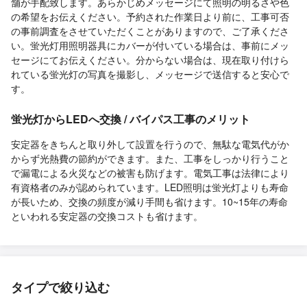
舗が手配致します。あらかじめメッセージにて照明の明るさや色
の希望をお伝えください。予約された作業日より前に、工事可否
の事前調査をさせていただくことがありますので、ご了承くださ
い。蛍光灯用照明器具にカバーが付いている場合は、事前にメッ
セージにてお伝えください。分からない場合は、現在取り付けら
れている蛍光灯の写真を撮影し、メッセージで送信すると安心で
す。
蛍光灯からLEDへ交換 / バイパス工事のメリット
安定器をきちんと取り外して設置を行うので、無駄な電気代がか
からず光熱費の節約ができます。また、工事をしっかり行うこと
で漏電による火災などの被害も防げます。電気工事は法律により
有資格者のみが認められています。LED照明は蛍光灯よりも寿命
が長いため、交換の頻度が減り手間も省けます。10~15年の寿命
といわれる安定器の交換コストも省けます。
タイプで絞り込む