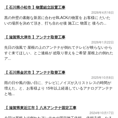
【 石川県小松市 】物置組立設置工事
2026年4月16日
黒の外壁の素敵な新居に合わせBLACKの物置を お客様に だいた
いの場所を決めて頂き、打ち合わせ後 施工に 物置と 後ろの...
【 滋賀県大津市 】アンテナ取替工事
2026年1月22日
先日の強風で 屋根の上のアンテナが倒れてテレビが映らないから
すぐ来てほしい、とご連絡が 総取り替えをご希望 屋根上の倒れた
ア...
【 石川県金沢市 】アンテナ取替工事
2025年10月8日
雨の日や風の強い日に、テレビにノイズが入りストレスの時間が
増えた。と、お客様より 15年以上経過しているアナログアンテナ
と地...
【 滋賀県東近江市 】八木アンテナ固定工事
2024年10月17日
今回は屋根上で倒れたアンテナの固定施工依頼。 依頼主様、なる