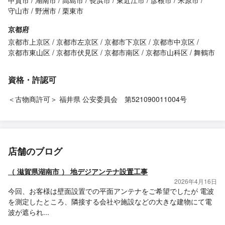
甲賀市
湖南市
高島市
長浜市
東近江市
彦根市
米原市
守山市
野洲市
栗東市
京都府
京都市上京区
京都市左京区
京都市下京区
京都市中京区
京都市東山区
京都市伏見区
京都市南区
京都市山科区
舞鶴市
資格・許認可
＜古物商許可＞ 福井県 公安委員会 第521090011004号
店舗のブログ
（ 滋賀県湖南市 ） 地デジアンテナ設置工事
2026年4月16日
今回、お客様は壁面設置での平面アンテナをご希望でしたが 電波
を測定したところ、隣接する会社や施設などの大きな建物にて電
波が遮られ...