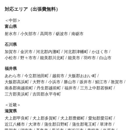
対応エリア（出張費無料）
＜中部＞
富山県
射水市
小矢部市
高岡市
砺波市
南砺市
石川県
加賀市
金沢市
河北郡内灘町
河北郡津幡町
かほく市
小松市
野々市市
能美郡川北町
能美市
羽咋市
白山市
福井県
あわら市
今立郡池田町
越前市
大飯郡おおい町
大飯郡高浜町
大野市
小浜市
勝山市
坂井市
鯖江市
敦賀市
南条郡南越前町
丹生郡越前町
福井市
三方上中郡若狭町
三方郡美浜町
吉田郡永平寺町
＜近畿＞
滋賀県
犬上郡甲良町
犬上郡多賀町
犬上郡豊郷町
愛知郡愛荘町
近江八幡市
大津市
蒲生郡日野町
蒲生郡竜王町
草津市