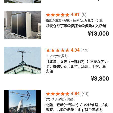
4.91
(8)
物置の設置・移動・解体 / 組み立て・設置
◎安心◎丁寧◎保証有◎保険加入店舗
¥18,000
4.94
(19)
アンテナの撤去
【北陸、近畿（一部ｴﾘｱ）】不要なアン
テナ撤去いたします。迅速、丁寧、最
安値
¥8,800
4.94
(44)
アンテナ修理・調整
北陸、近畿(一部ｴﾘｱ) ♢ ｱﾝﾃﾅ修理、方向
調整、お悩み解決！まずはご連絡を