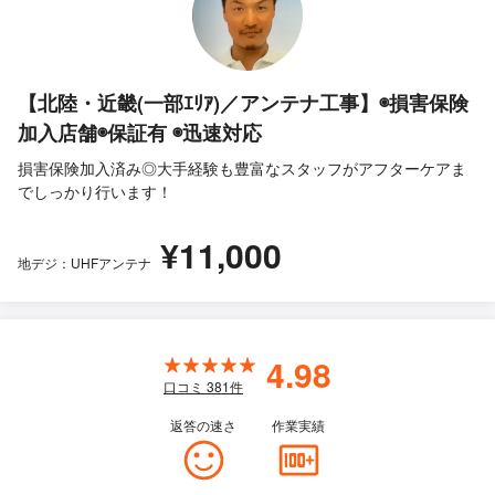
【北陸・近畿(一部ｴﾘｱ)／アンテナ工事】◉損害保険
加入店舗◉保証有 ◉迅速対応
損害保険加入済み◎大手経験も豊富なスタッフがアフターケアま
でしっかり行います！
¥11,000
地デジ：UHFアンテナ
4.98
口コミ
381
件
返答の速さ
作業実績