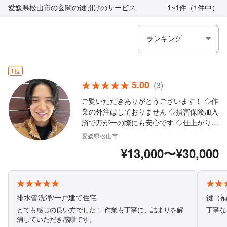
愛媛県松山市の玄関の鍵開けのサービス
1~1件（1件中）
1位
5.00
(3)
ご覧いただきありがとうございます！ ◇作
業の外注はしておりません ◇損害保険加入
済で万が一の際にも安心です ◇仕上がりに
ご不満の場合は無料で追加対応いたしま
愛媛県松山市
す。 ◇営業時間外や対応地域外のご予約も
¥13,000〜¥30,000
相談・対応可能 ◇訪問時の駐車代は当店が
全額負担いたします！ ◇ご自身ではどうし
たらいいか分からない…そんなお困り事は
当店におまかせください！ まずはお気軽に
ご相談ください！
排水管洗浄/一戸建て住宅
鍵（
とても感じの良い方でした！ 作業も丁寧に、詰まりを解
丁寧な
消していただき感謝です。