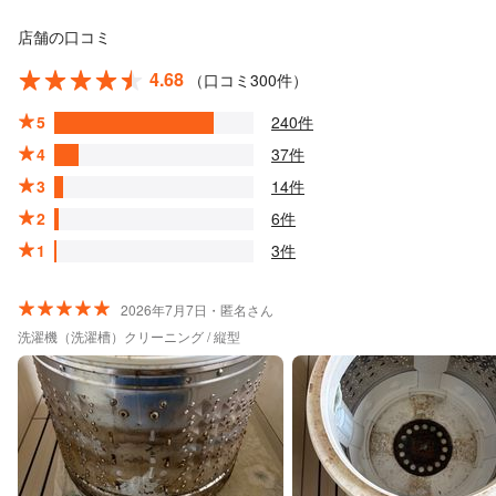
店舗の口コミ
4.68
（口コミ300件）
5
240件
4
37件
3
14件
2
6件
1
3件
2026年7月7日・匿名さん
洗濯機（洗濯槽）クリーニング / 縦型