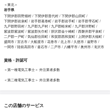
＜東北＞
岩手県
下閉伊郡田野畑村
下閉伊郡普代村
下閉伊郡山田町
下閉伊郡岩泉町
岩手郡葛巻町
岩手郡岩手町
岩手郡雫石町
九戸郡野田村
九戸郡九戸村
九戸郡軽米町
九戸郡洋野町
紫波郡紫波町
紫波郡矢巾町
胆沢郡金ケ崎町
西磐井郡平泉町
二戸郡一戸町
気仙郡住田町
和賀郡西和賀町
上閉伊郡大槌町
盛岡市
宮古市
大船渡市
花巻市
北上市
久慈市
遠野市
一関市
陸前高田市
釜石市
二戸市
八幡平市
奥州市
滝沢市
資格・許認可
＜第一種電気工事士＞ 外注業者多数
＜第二種電気工事士＞ 外注業者多数
この店舗のサービス