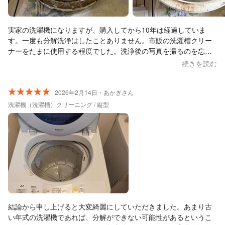
実家の洗濯機になりますが、購入してから10年は経過していま
す。一度も分解洗浄はしたことありません。市販の洗濯槽クリー
ナーをたまに使用する程度でした。洗浄後の写真を撮るのを忘れ
てしまいましたが、きれいに掃除いただきました。男性1人で分
続きを読む
解・洗浄・組み立て・動作確認？試運転まで2時間ほどで対応いた
だきました。作業時はブルーシートを敷いて資機材を置いて作業
されていました。最後は洗濯機周りも整えてくださいました。安
2026年2月14日・あかぎさん
心してベビー服を洗濯できます。この度はありがとうございまし
洗濯機（洗濯槽）クリーニング / 縦型
た。
結論から申し上げると大変綺麗にしていただきました。あまり古
い年式の洗濯機であれば、分解ができない可能性があるというこ