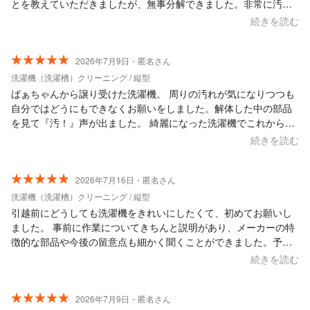
とを教えていただきましたが、無事分解できました。非常に汚れ
が溜まっておりましたが、写真の通り綺麗にしていただき、試運
続きを読む
転まで確認いただきました。加えて洗濯機を使う時のアドバイス
までしていただけました。 接客も非常に丁寧で時間通りに来てい
ただきました。本当にお世話になりました。また何かあればお願
2026年7月9日・匿名さん
いしたいと考えております。
洗濯機（洗濯槽）クリーニング / 縦型
ばぁちゃんから譲り受けた洗濯機。 周りの汚れが気になりつつも
自分ではどうにもできなくお願いをしました。解体した中の部品
を見て『汚！』声が出ました。 綺麗になった洗濯機でこれから洗
えるのが嬉しいです。 重い扉の片付けも手伝ってくださり、あり
続きを読む
がとうございました。
2026年7月16日・匿名さん
洗濯機（洗濯槽）クリーニング / 縦型
引越前にどうしても洗濯機をきれいにしたくて、初めてお願いし
ました。 事前に作業についてきちんと説明があり、メーカーの特
徴的な部品や今後の留意点も細かく聞くことができました。予約
時間ぴったりの来訪でしたし、接し方も丁寧で好印象でした。 15
続きを読む
年来の汚れをまっさらにしていただき、その後とても快適に使え
ています。 ありがとうございました。
2026年7月9日・匿名さん