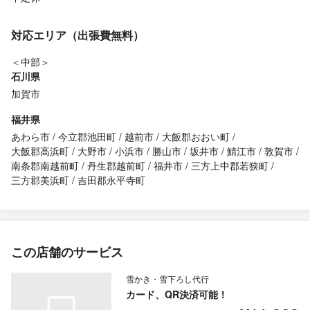
対応エリア（出張費無料）
＜中部＞
石川県
加賀市
福井県
あわら市
今立郡池田町
越前市
大飯郡おおい町
大飯郡高浜町
大野市
小浜市
勝山市
坂井市
鯖江市
敦賀市
南条郡南越前町
丹生郡越前町
福井市
三方上中郡若狭町
三方郡美浜町
吉田郡永平寺町
この店舗のサービス
雪かき・雪下ろし代行
カード、QR決済可能！