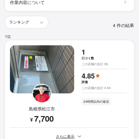
作業内容について
4 件の結果
1位
1
口コミ数
この店舗の合計 36
4.85
評価
この店舗の合計 4.94
24時間以内の返信
島根県松江市
7,700
¥
さらに表示