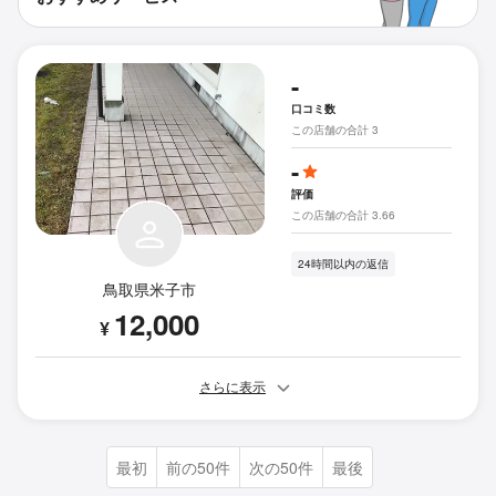
-
口コミ数
この店舗の合計 3
-
評価
この店舗の合計 3.66
24時間以内の返信
鳥取県米子市
12,000
¥
さらに表示
最初
前の50件
次の50件
最後