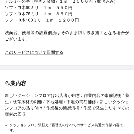
アルミへの字（押さえ金物）１ｍ ２０００円（取付込み）
ソフト巾木60ミリ １ｍ ５５０円
ソフト巾木75ミリ １ｍ ８５０円
ソフト巾木100ミリ １ｍ １２００円
洗面台、便器等の設置個所はそのまま切り抜き施工となる場合が
ございます。
このサービスについて質問する
作業内容
新しいクッションフロアは出店者が用意 / 作業内容の事前説明 / 養
生 / 既存床材の剥離 / 下地処理 / 下地の簡易補修 / 新しいクッショ
ンフロアの貼り付け / 作業後の簡易清掃 / 作業で発生したすべての
廃材の回収
クッションフロア張替え / 張替えのすべてのサービス共通の作業内容で
す。