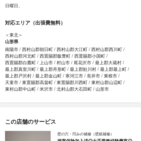
日曜日、
対応エリア（出張費無料）
＜東北＞
山形県
南陽市
西村山郡朝日町
西村山郡大江町
西村山郡西川町
西村山郡河北町
西置賜郡飯豊町
西置賜郡小国町
西置賜郡白鷹町
上山市
村山市
尾花沢市
最上郡大蔵村
最上郡真室川町
最上郡舟形町
最上郡鮭川村
最上郡最上町
最上郡戸沢村
最上郡金山町
寒河江市
長井市
東根市
天童市
東置賜郡高畠町
東置賜郡川西町
東村山郡山辺町
東村山郡中山町
米沢市
北村山郡大石田町
山形市
この店舗のサービス
壁の穴・凹みの補修（壁紙補修）
損害保険加入済◎大手業務経験豊富◎