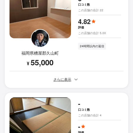
口コミ数
この店舗の合計 22
4.82
評価
この店舗の合計 5.00
24時間以内の返信
福岡県糟屋郡久山町
55,000
¥
さらに表示
-
口コミ数
この店舗の合計 4
-
評価