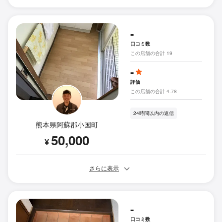
-
口コミ数
この店舗の合計 19
-
評価
この店舗の合計 4.78
24時間以内の返信
熊本県阿蘇郡小国町
50,000
¥
さらに表示
-
口コミ数