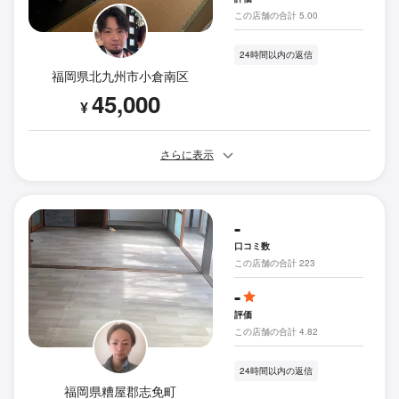
この店舗の合計 5.00
24時間以内の返信
福岡県北九州市小倉南区
45,000
¥
さらに表示
-
口コミ数
この店舗の合計 223
-
評価
この店舗の合計 4.82
24時間以内の返信
福岡県糟屋郡志免町