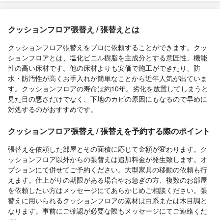
クッションフロア張替え / 張替えとは
クッションフロア張替えをプロに依頼することができます。クッ
ションフロアとは、塩化ビニル樹脂を主成分とする意匠性、機能
性の高い床材です。他の床材よりも安価で施工ができたり、防
水・防汚性が高くお手入れが簡単なことから近年人気が出ていま
す。クッションフロアの寿命は約10年。劣化を放置してしまうと
見た目の悪さだけでなく、下地のカビの原因にもなるので早めに
対処するのがおすすめです。
クッションフロア張替え / 張替えを予約する際のポイント
張替えを依頼した部屋とその面積に応じて金額が変わります。ク
ッションフロア以外からの張替えは追加料金が発生致します。オ
プションにて併せてご予約ください。大型家具の移動の依頼も行
えます。仕上がりの期限がある場合やお急ぎの方、複数のお部屋
を依頼したい方はメッセージにてあらかじめご相談ください。張
替えに用いられるクッションフロアの素材は白系または木目調と
なります。事前にご確認が必要な際もメッセージにてご連絡くだ