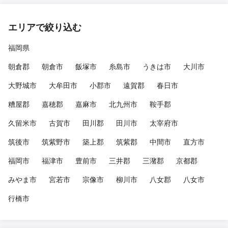
エリアで絞り込む
福岡県
朝倉郡
朝倉市
飯塚市
糸島市
うきは市
大川市
大野城市
大牟田市
小郡市
遠賀郡
春日市
糟屋郡
嘉穂郡
嘉麻市
北九州市
鞍手郡
久留米市
古賀市
田川郡
田川市
太宰府市
筑後市
筑紫野市
築上郡
筑紫郡
中間市
直方市
福岡市
福津市
豊前市
三井郡
三潴郡
京都郡
みやま市
宮若市
宗像市
柳川市
八女郡
八女市
行橋市