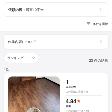
依頼内容：
居室10平米
条件を選択
作業内容について
23 件の結果
1位
1
口コミ数
この店舗の合計 145
4.84
評価
この店舗の合計 4.91