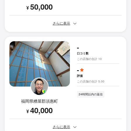
50,000
¥
さらに表示
-
口コミ数
この店舗の合計 10
-
評価
この店舗の合計 5.00
24時間以内の返信
福岡県糟屋郡須惠町
40,000
¥
さらに表示