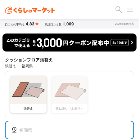
4.83
1,009
2026年8月時点
口コミの平均点
累計口コミ数
クッションフロア張替え
張替え ・ 福岡県
張替え
重ね張り（上張り）
福岡県