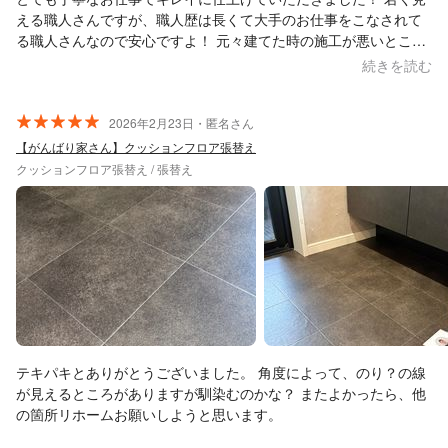
える職人さんですが、職人歴は長くて大手のお仕事をこなされて
る職人さんなので安心ですよ！ 元々建てた時の施工が悪いところ
もケアしてくれるなど、優しい職人さんです！ オープン価格で安
続きを読む
くしていただきありがとうございました。 丁寧なお仕事、キレイ
な仕上がりで家族全員、大満足でした！
2026年2月23日・匿名さん
【がんばり家さん】クッションフロア張替え
クッションフロア張替え / 張替え
テキパキとありがとうございました。 角度によって、のり？の線
が見えるところがありますが馴染むのかな？ またよかったら、他
の箇所リホームお願いしようと思います。