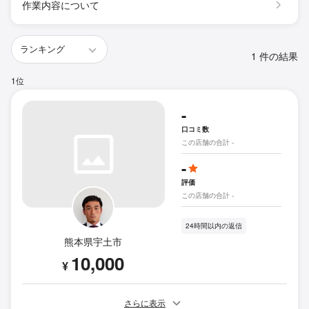
作業内容について
1 件の結果
1位
-
口コミ数
この店舗の合計 -
-
評価
この店舗の合計 -
24時間以内の返信
熊本県宇土市
10,000
¥
さらに表示