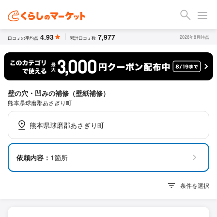
4.93
7,977
2026年8月時点
口コミの平均点
累計口コミ数
壁の穴・凹みの補修（壁紙補修）
熊本県球磨郡あさぎり町
熊本県球磨郡あさぎり町
依頼内容：
1箇所
条件を選択