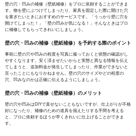
壁の穴・凹みの補修（壁紙補修）をプロに依頼することができま
す。物を壁にぶつけてしまったり、家具を固定した際に開けた穴
を塞ぎたいときにおすすめのサービスです。「うっかり壁に穴を
開けてしまった！」「壁の凹みが気になる！」そんなときはプロ
に補修してもらってきれいにしましょう。
壁の穴・凹みの補修（壁紙補修）を予約する際のポイント
事前に壁の穴や凹みの程度を写真に撮っておくと状態の確認がし
やすくなります。安く済ませたいからと実態と異なる情報を伝え
てしまうと、追加料金が発生してしまったり、作業ができないと
言ったことにもなりかねません。壁の穴のサイズやどの程度の
穴、凹みなのかは正確に伝えるようにしましょう。
壁の穴・凹みの補修（壁紙補修）のメリット
壁の穴や凹みはDIYで直せないこともないですが、仕上がりが不格
好になったり、補修のための道具を揃えたりする手間を考える
と、プロに依頼するほうが早くきれいに仕上げることができま
す。