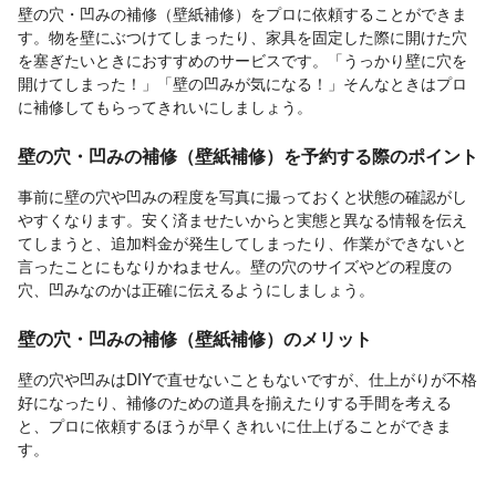
壁の穴・凹みの補修（壁紙補修）をプロに依頼することができま
す。物を壁にぶつけてしまったり、家具を固定した際に開けた穴
を塞ぎたいときにおすすめのサービスです。「うっかり壁に穴を
開けてしまった！」「壁の凹みが気になる！」そんなときはプロ
に補修してもらってきれいにしましょう。
壁の穴・凹みの補修（壁紙補修）を予約する際のポイント
事前に壁の穴や凹みの程度を写真に撮っておくと状態の確認がし
やすくなります。安く済ませたいからと実態と異なる情報を伝え
てしまうと、追加料金が発生してしまったり、作業ができないと
言ったことにもなりかねません。壁の穴のサイズやどの程度の
穴、凹みなのかは正確に伝えるようにしましょう。
壁の穴・凹みの補修（壁紙補修）のメリット
壁の穴や凹みはDIYで直せないこともないですが、仕上がりが不格
好になったり、補修のための道具を揃えたりする手間を考える
と、プロに依頼するほうが早くきれいに仕上げることができま
す。