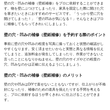
壁の穴・凹みの補修（壁紙補修）をプロに依頼することができま
す。物を壁にぶつけてしまったり、家具を固定した際に開けた穴
を塞ぎたいときにおすすめのサービスです。「うっかり壁に穴を
開けてしまった！」「壁の凹みが気になる！」そんなときはプロ
に補修してもらってきれいにしましょう。
壁の穴・凹みの補修（壁紙補修）を予約する際のポイント
事前に壁の穴や凹みの程度を写真に撮っておくと状態の確認がし
やすくなります。安く済ませたいからと実態と異なる情報を伝え
てしまうと、追加料金が発生してしまったり、作業ができないと
言ったことにもなりかねません。壁の穴のサイズやどの程度の
穴、凹みなのかは正確に伝えるようにしましょう。
壁の穴・凹みの補修（壁紙補修）のメリット
壁の穴や凹みはDIYで直せないこともないですが、仕上がりが不格
好になったり、補修のための道具を揃えたりする手間を考える
と、プロに依頼するほうが早くきれいに仕上げることができま
す。