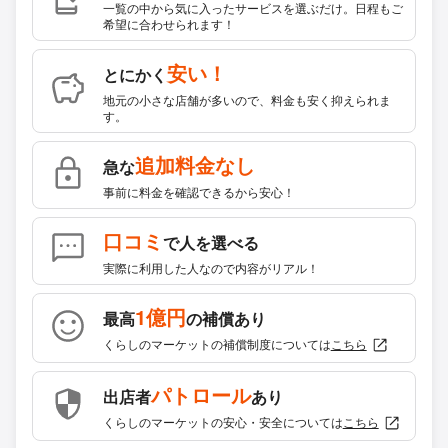
一覧の中から気に入ったサービスを選ぶだけ。日程もご
希望に合わせられます！
安い！
とにかく
地元の小さな店舗が多いので、料金も安く抑えられま
す。
追加料金なし
急な
事前に料金を確認できるから安心！
口コミ
で人を選べる
実際に利用した人なので内容がリアル！
1億円
最高
の補償あり
くらしのマーケットの補償制度については
こちら
パトロール
出店者
あり
くらしのマーケットの安心・安全については
こちら