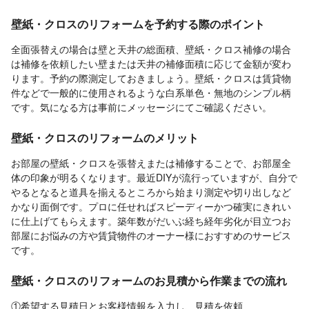
壁紙・クロスのリフォームを予約する際のポイント
全面張替えの場合は壁と天井の総面積、壁紙・クロス補修の場合
は補修を依頼したい壁または天井の補修面積に応じて金額が変わ
ります。予約の際測定しておきましょう。壁紙・クロスは賃貸物
件などで一般的に使用されるような白系単色・無地のシンプル柄
です。気になる方は事前にメッセージにてご確認ください。
壁紙・クロスのリフォームのメリット
お部屋の壁紙・クロスを張替えまたは補修することで、お部屋全
体の印象が明るくなります。最近DIYが流行っていますが、自分で
やるとなると道具を揃えるところから始まり測定や切り出しなど
かなり面倒です。プロに任せればスピーディーかつ確実にきれい
に仕上げてもらえます。築年数がだいぶ経ち経年劣化が目立つお
部屋にお悩みの方や賃貸物件のオーナー様におすすめのサービス
です。
壁紙・クロスのリフォームのお見積から作業までの流れ
①希望する見積日とお客様情報を入力し、見積を依頼