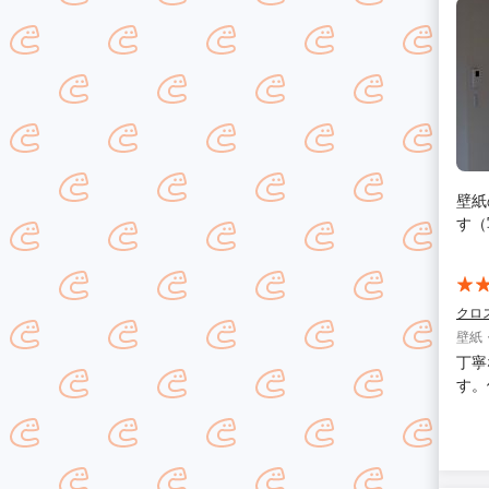
壁紙
す（
クロ
壁紙
丁寧
す。