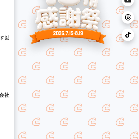
ド以
会社