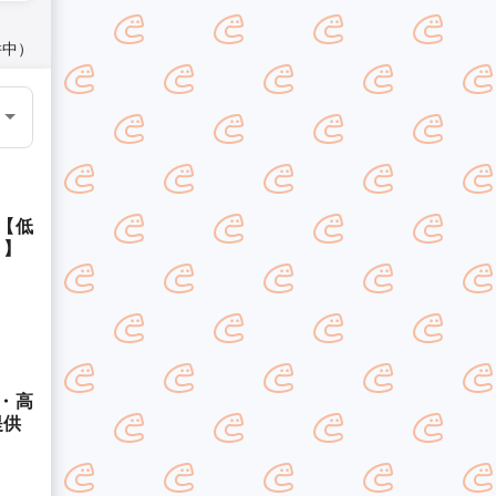
件中）
【低
！】
・高
提供