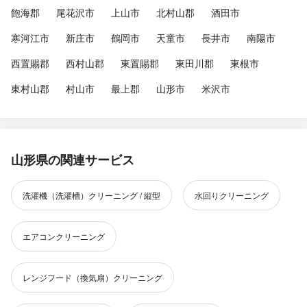
飽海郡
尾花沢市
上山市
北村山郡
酒田市
寒河江市
新庄市
鶴岡市
天童市
長井市
南陽市
西置賜郡
西村山郡
東置賜郡
東田川郡
東根市
東村山郡
村山市
最上郡
山形市
米沢市
山形県の関連サービス
洗濯機（洗濯槽）クリーニング / 縦型
水回りクリーニング
エアコンクリーニング
レンジフード（換気扇）クリーニング