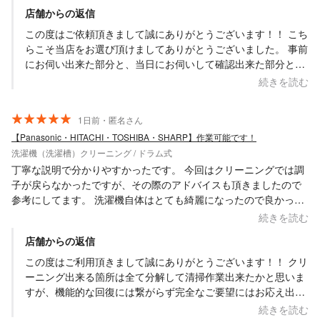
都合に合わせてカレンダーを開放して予約を受け付けてください
店舗からの返信
ました。 作業の内容や清作業完了後の説明もとてもわかりやすか
ったです！ ホコリだらけで目詰まりしてどうしようもなかったフ
この度はご依頼頂きまして誠にありがとうございます！！ こち
ィルターまでピカピカ！あまりの綺麗さに驚きでした！ かなり汚
らこそ当店をお選び頂けましてありがとうございました。 事前
れていた洗濯機をとても綺麗にしてくださってありがとうござい
にお伺い出来た部分と、当日にお伺いして確認出来た部分と併
ました。 明日からのお洗濯も気持ちよくできそうです！
せて作業もイメージしながら進めた次第ではございます。 また
続きを読む
これからの運転の際にも快適なご使用に繋がれば幸いでござい
ます。 また諸々気になる際にもメッセージ等頂ければと思いま
1日前・匿名さん
す。 何卒よろしくお願い致します。 口コミのご投稿ありがと
【Panasonic・HITACHI・TOSHIBA・SHARP】作業可能です！
うございます。 Saskene 齋藤一貴
洗濯機（洗濯槽）クリーニング / ドラム式
丁寧な説明で分かりやすかったです。 今回はクリーニングでは調
子が戻らなかったですが、その際のアドバイスも頂きましたので
参考にしてます。 洗濯機自体はとても綺麗になったので良かった
です。
続きを読む
店舗からの返信
この度はご利用頂きまして誠にありがとうございます！！ クリ
ーニング出来る箇所は全て分解して清掃作業出来たかと思いま
すが、機能的な回復には繋がらず完全なご要望にはお応え出来
ず申し訳ありません。 衛生的な部分は解消出来たかと思います
続きを読む