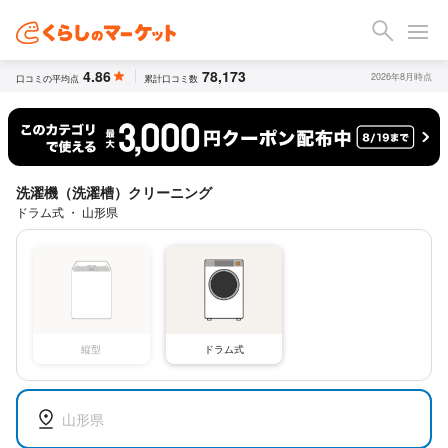
4.86
78,173
2026年8月時点
口コミの平均点
累計口コミ数
洗濯機（洗濯槽）クリーニング
ドラム式 ・ 山形県
縦型
ドラム式
山形県