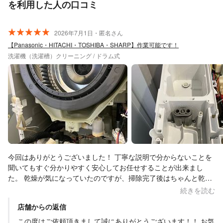
を利用した人の口コミ
2026年7月1日・匿名さん
【Panasonic・HITACHI・TOSHIBA・SHARP】作業可能です！
洗濯機（洗濯槽）クリーニング / ドラム式
今回はありがとうございました！ 丁寧な説明で分からないことを
聞いてもすぐ分かりやすく安心してお任せすることが出来まし
た。 乾燥が気になっていたのですが、掃除完了後はちゃんと乾燥
がなっていました。 また、お願いしていた所以外のお掃除悩みも
続きを読む
丁寧に教えて頂き次回もお願いしたいと思いました。 本当にあり
店舗からの返信
がとうございました！
この度はご依頼頂きまして誠にありがとうございます！！ お気