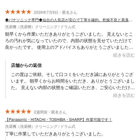
ので、洗濯機能に関してはより良くお使い頂ければ幸いでござ
います。 また諸々必要なタイミングでお手伝いが必要な際には
2026年7月9日・匿名さん
ぜひお声掛け・ご依頼頂ければと思います。 何卒よろしくお願
◆パナソニック専門◆仙台の人気店が安心で丁寧を確約。乾燥不良と異臭を改善！
い致します。 口コミのご投稿ありがとうございます。
洗濯機（洗濯槽）クリーニング / ドラム式
Saskene 齋藤一貴
朝早くから作業いただきありがとうございました。 見えないとこ
ろの汚れが気になっていたので、内部の状態を見せていただけて
良かったです。 使用上のアドバイスもありがとうございました。
また機会があればよろしくお願いします。
続きを読む
店舗からの返信
この度はご依頼、そして口コミをいただき誠にありがとうござ
います。 朝早くからお時間をいただき、ありがとうございまし
た。 見えない内部の状態をご確認いただき、ご安心いただけた
ようで大変嬉しく思います。普段は見ることのできない汚れだ
続きを読む
からこそ、実際の状態をご覧いただきながら、分かりやすくご
説明することを大切にしております。 また、使用上のアドバイ
2週間前・匿名さん
スについても今後のお役に立てれば幸いです。日頃の使い方を
【Panasonic・HITACHI・TOSHIBA・SHARP】作業可能です！
少し意識していただくだけでも、きれいな状態を長く維持しや
洗濯機（洗濯槽）クリーニング / ドラム式
すくなります。 これからも安心してお任せいただけるよう、丁
寧な作業と分かりやすいご説明を心がけてまいります。 この度
丁寧に作業していただきありがとうございました。
は本当にありがとうございました。 また機会がございました