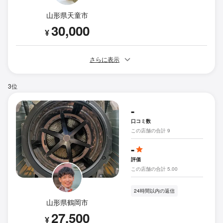
山形県天童市
30,000
¥
さらに表示
3位
-
口コミ数
この店舗の合計 9
-
評価
この店舗の合計 5.00
24時間以内の返信
山形県鶴岡市
27,500
¥