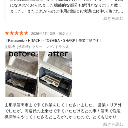
になされておられました機能的な部分も解消となりホッと致し
ました。 またこれからのご使用の際にも快適にお使い頂ければ
幸いでございます。 衛生的な部分も出来得る限りではございま
続きを読む
したが洗浄作業も無事に完了出来ておりますので、そちらもよ
り良くお使い頂ければと思います。 またお手伝いが必要なタイ
2026年2月13日・匿名さん
ミングで諸々のメニューも踏まえお声掛け・ご依頼頂ければと
【Panasonic・HITACHI・TOSHIBA・SHARP】作業可能です！
思いますので、 その際には何卒よろしくお願い致します。
洗濯機（洗濯槽）クリーニング / ドラム式
Saskene 齋藤一貴
山形県酒田市まで来て作業をしてくださいました。 営業エリア外
でしたが、高速代の上乗せで来ていただけるとの事！酒田で洗濯
機掃除をやってくださるところがなかったので、とても助かりま
した。 除雪作業のため予約はクローズの状態でしたが、こちらの
続きを読む