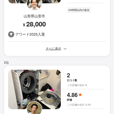
24時間以内の返信
山形県山形市
28,000
¥
アワード2025入選
さらに表示
2位
2
口コミ数
この店舗の合計 8
4.86
評価
この店舗の合計 5.00