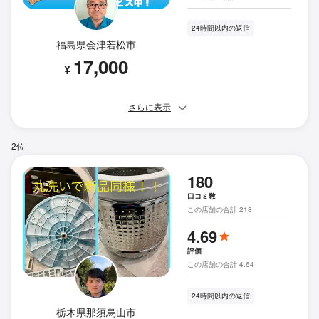
24時間以内の返信
福島県会津若松市
17,000
¥
さらに表示
2位
180
口コミ数
この店舗の合計 218
4.69
評価
この店舗の合計 4.64
24時間以内の返信
栃木県那須烏山市