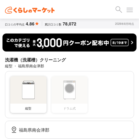
4.86
78,072
2026年8月時点
口コミの平均点
累計口コミ数
洗濯機（洗濯槽）クリーニング
縦型 ・ 福島県南会津郡
縦型
ドラム式
福島県南会津郡