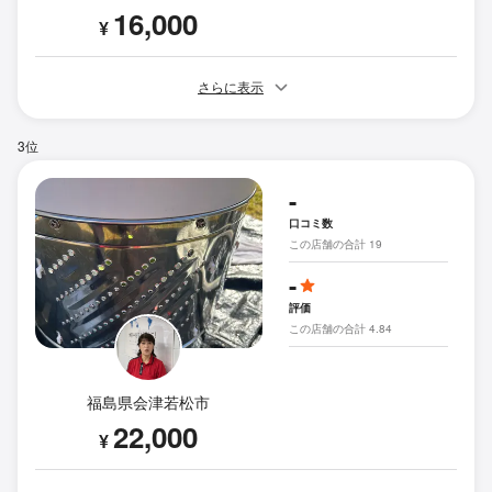
16,000
¥
さらに表示
3位
-
口コミ数
この店舗の合計 19
-
評価
この店舗の合計 4.84
福島県会津若松市
22,000
¥