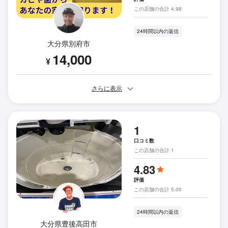
この店舗の合計 4.98
24時間以内の返信
大分県別府市
14,000
¥
さらに表示
1
口コミ数
この店舗の合計 1
4.83
評価
この店舗の合計 5.00
24時間以内の返信
大分県豊後高田市