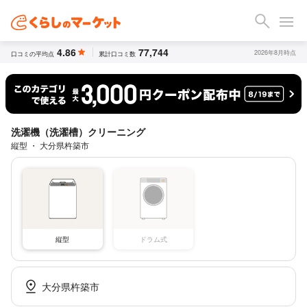
4.86
77,744
2026年8月時点
口コミの平均点
累計口コミ数
洗濯機（洗濯槽）クリーニング
縦型 ・ 大分県杵築市
縦型
ドラム式
大分県杵築市