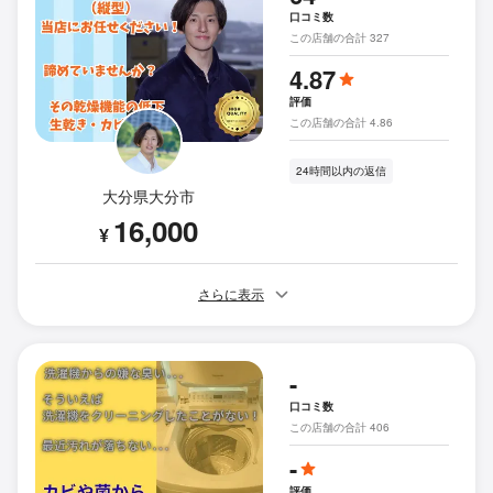
口コミ数
この店舗の合計 327
4.87
評価
この店舗の合計 4.86
24時間以内の返信
大分県大分市
16,000
¥
さらに表示
-
口コミ数
この店舗の合計 406
-
評価