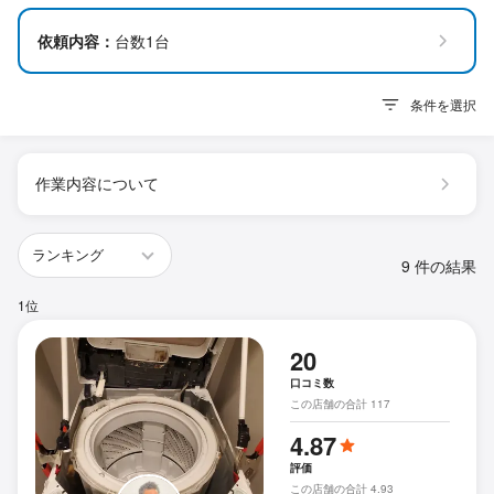
依頼内容：
台数1台
条件を選択
作業内容について
9 件の結果
1位
20
口コミ数
この店舗の合計 117
4.87
評価
この店舗の合計 4.93