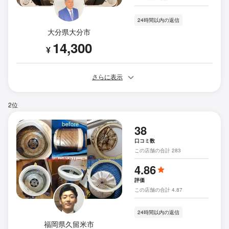
24時間以内の返信
大分県大分市
14,300
¥
さらに表示
2位
38
口コミ数
この店舗の合計 283
4.86
評価
この店舗の合計 4.87
24時間以内の返信
福岡県久留米市