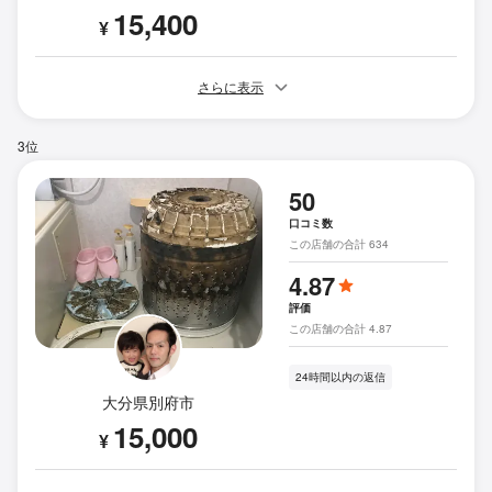
15,400
¥
さらに表示
3位
50
口コミ数
この店舗の合計 634
4.87
評価
この店舗の合計 4.87
24時間以内の返信
大分県別府市
15,000
¥