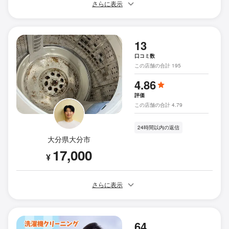
さらに表示
13
口コミ数
この店舗の合計 195
4.86
評価
この店舗の合計 4.79
24時間以内の返信
大分県大分市
17,000
¥
さらに表示
64