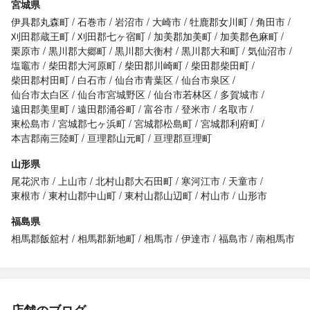
宮城県
伊具郡丸森町
石巻市
岩沼市
大崎市
牡鹿郡女川町
角田市
刈田郡蔵王町
刈田郡七ヶ宿町
加美郡加美町
加美郡色麻町
栗原市
黒川郡大郷町
黒川郡大衡村
黒川郡大和町
気仙沼市
塩竈市
柴田郡大河原町
柴田郡川崎町
柴田郡柴田町
柴田郡村田町
白石市
仙台市青葉区
仙台市泉区
仙台市太白区
仙台市宮城野区
仙台市若林区
多賀城市
遠田郡美里町
遠田郡涌谷町
富谷市
登米市
名取市
東松島市
宮城郡七ヶ浜町
宮城郡松島町
宮城郡利府町
本吉郡南三陸町
亘理郡山元町
亘理郡亘理町
山形県
尾花沢市
上山市
北村山郡大石田町
寒河江市
天童市
東根市
東村山郡中山町
東村山郡山辺町
村山市
山形市
福島県
相馬郡飯舘村
相馬郡新地町
相馬市
伊達市
福島市
南相馬市