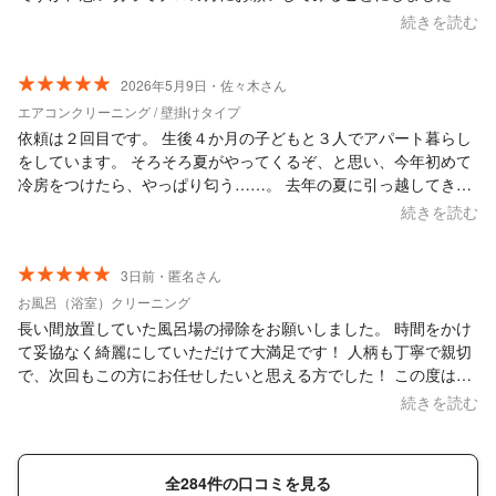
結果、もっと早く頼めばよかったです！ とても丁寧に作業してく
続きを読む
ださり、新居のようにピカピカなお風呂で気持ちもスッキリで
す。普段のお掃除のコツもご親切に教えていただいたので実践し
てみたいと思います。 仙台からお越しいただき本当にありがとう
2026年5月9日・佐々木さん
ございました！またぜひよろしくお願いいたします。
エアコンクリーニング / 壁掛けタイプ
依頼は２回目です。 生後４か月の子どもと３人でアパート暮らし
をしています。 そろそろ夏がやってくるぞ、と思い、今年初めて
冷房をつけたら、やっぱり匂う……。 去年の夏に引っ越してきて
から掃除をしていなかったのですが、１年でも結構汚れるんです
続きを読む
ね。 （写真を撮り忘れてしまいました(;_; )） 特に子どもがいる家
庭は、年１回は絶対にやった方がいいと実感しました。 毎回、対
応も作業もとても丁寧で、安心してお願いできます。 もう完全に
3日前・匿名さん
信頼しきっているので、すっぴんにパジャマのまま対応していま
お風呂（浴室）クリーニング
す（笑） 作業道具がコンパクトなのも、個人的には嬉しいポイン
長い間放置していた風呂場の掃除をお願いしました。 時間をかけ
トです。 子どもがいると片付けまで完璧にする余裕がないのです
て妥協なく綺麗にしていただけて大満足です！ 人柄も丁寧で親切
が、荷物をざっくり寄せて動線だけ確保しておけば大丈夫なのも
で、次回もこの方にお任せしたいと思える方でした！ この度は本
ありがたいです。 作業中は、私はテレビを見たり家事をしたりし
当にありがとうございました！
続きを読む
て過ごしていました。 静かに丁寧に作業してくださるので、本当
に助かります。 さらに、簡単なお風呂掃除までしていただきまし
た。 ありがとうございました…！ 今回も本当にありがとうござい
全284件の口コミを見る
ました。 またよろしくお願いします。 毎年お願いしたいと思える