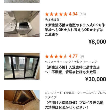
4.94
(16)
洗濯機設置
★新生活応援★縦型やドラム式OK★作
業場へもOK★入れ替えもOK★まずは
ご連絡を
¥8,000
4.77
(9)
ハウスクリーニング / 空室クリーニング
【新生活応援】入退去時は是非当店
へ！不動産、管理会社様も大歓迎！
¥30,000
レンジフード（換気扇）クリーニング / プロペ
ラタイプ
【年明け大掃除特価】プロペラ換気扇
の清掃はおまかせください！