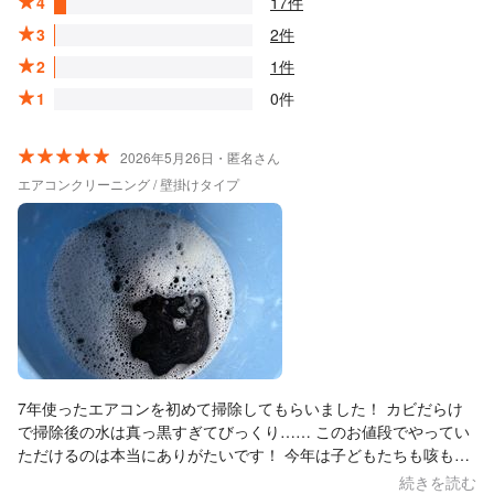
4
17件
3
2件
2
1件
1
0件
2026年5月26日・匿名さん
エアコンクリーニング / 壁掛けタイプ
7年使ったエアコンを初めて掃除してもらいました！ カビだらけ
で掃除後の水は真っ黒すぎてびっくり…… このお値段でやってい
ただけるのは本当にありがたいです！ 今年は子どもたちも咳も出
ずに快適に過ごせると思います！ 1歳の娘が昼寝中でしたが、配
続きを読む