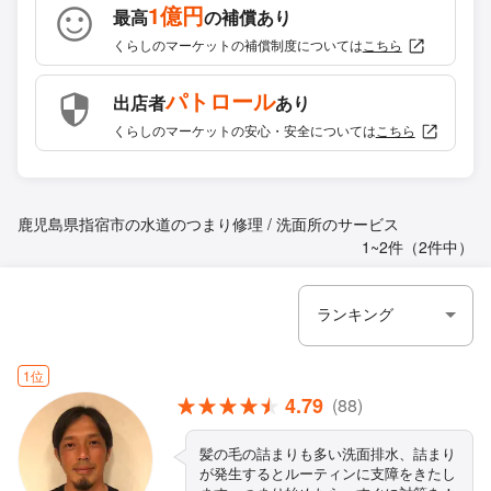
1億円
最高
の補償あり
くらしのマーケットの補償制度については
こちら
パトロール
出店者
あり
くらしのマーケットの安心・安全については
こちら
鹿児島県指宿市の水道のつまり修理 / 洗面所のサービス
1~2件（2件中）
1位
4.79
(88)
髪の毛の詰まりも多い洗面排水、詰まり
が発生するとルーティンに支障をきたし