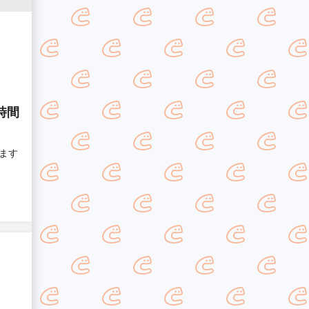
時間
ます