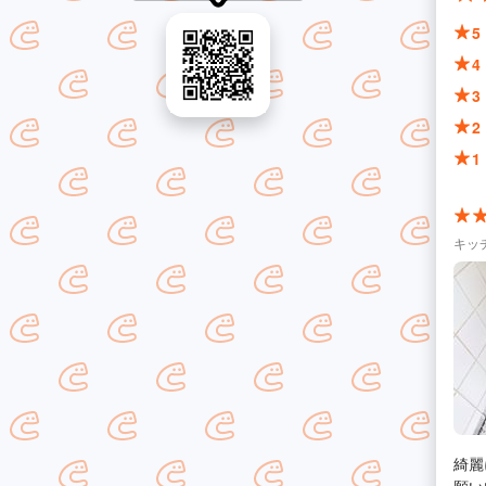
5
4
3
2
1
キッ
綺麗