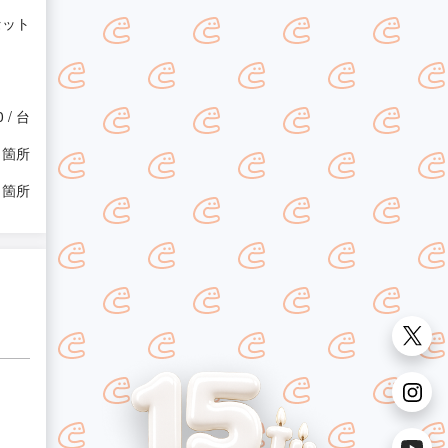
 セット
0 / 台
/ 箇所
/ 箇所