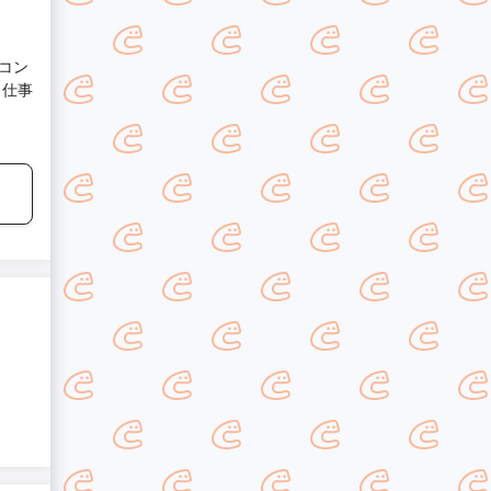
コン
、仕事