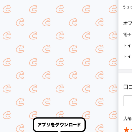
5セ
オ
電子
トイ
トイ
口
店舗