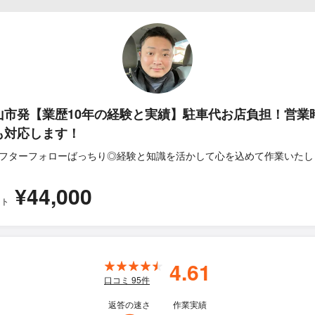
山市発【業歴10年の経験と実績】駐車代お店負担！営業
も対応します！
フターフォローばっちり◎経験と知識を活かして心を込めて作業いたし
¥44,000
ット
4.61
口コミ
95
件
返答の速さ
作業実績