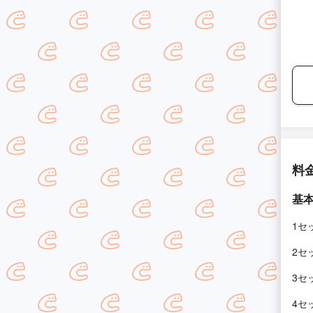
料
基
1セ
2セ
3セ
4セ