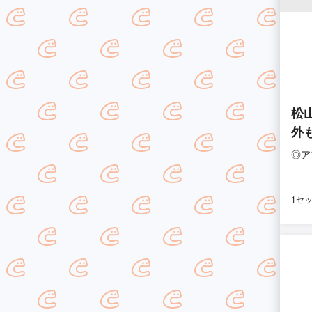
松
外
◎ア
1セ