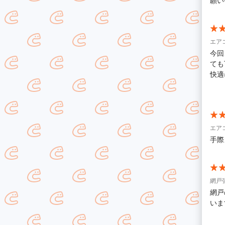
願い
エア
今回
ても
快適
しま
たい
エア
手際
網戸
網戸
いま