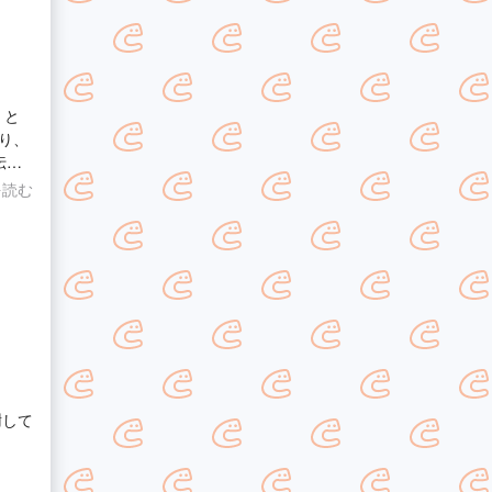
、と
り、
伝い
いし
を読む
謝して