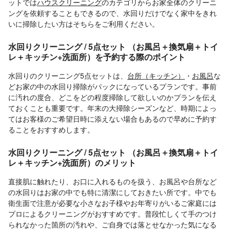
ットでは
ハウスクリーニング
のカテゴリからお家全体のクリーニ
ングを依頼することもできるので、水回りだけでなく家中をきれ
いに掃除したい方はそちらをご利用ください。
水回りクリーニング / 5点セット （お風呂＋換気扇＋トイ
レ＋キッチン+洗面所）を予約する際のポイント
水回りのクリーニング5点セットは、
台所（キッチン）
・
お風呂
な
どお家の中の水回り掃除がパックになっているプランです。事前
に汚れの度合、どこをどの程度掃除して欲しいのかプランを伝え
ておくことも重要です。年末の大掃除シーズンなど、時期によっ
てはお客様のご希望日時に添えない場合もあるので早めに予約す
ることをおすすめします。
水回りクリーニング / 5点セット （お風呂＋換気扇＋トイ
レ＋キッチン+洗面所）のメリット
直接肌に触れたり、お口に入れるものを扱う、お風呂や台所など
の水回りはお家の中でも特に清潔にしておきたい所です。中でも
衛生面で注意が必要な小さなお子様やお年寄りがいるご家庭には
プロによるクリーニングがおすすめです。普段忙しくて手のつけ
られなかった箇所の汚れや、ご自身では落とせなかった気になる